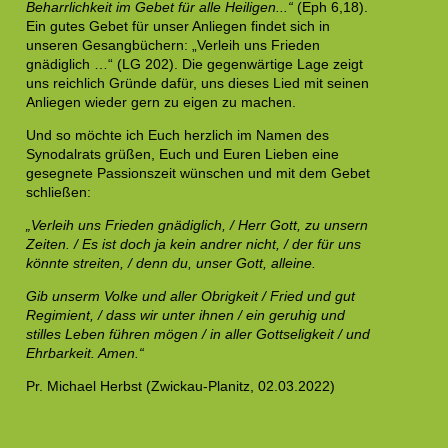
Beharrlichkeit im Gebet für alle Heiligen...“
(Eph 6,18).
Ein gutes Gebet für unser Anliegen findet sich in
unseren Gesangbüchern: „Verleih uns Frieden
gnädiglich …“ (LG 202). Die gegenwärtige Lage zeigt
uns reichlich Gründe dafür, uns dieses Lied mit seinen
Anliegen wieder gern zu eigen zu machen.
Und so möchte ich Euch herzlich im Namen des
Synodalrats grüßen, Euch und Euren Lieben eine
gesegnete Passionszeit wünschen und mit dem Gebet
schließen:
„Verleih uns Frieden gnädiglich, / Herr Gott, zu unsern
Zeiten. /
Es ist doch ja kein andrer nicht, / der für uns
könnte streiten, /
denn du, unser Gott, alleine.
Gib unserm Volke und aller Obrigkeit / Fried und gut
Regimient, /
dass wir unter ihnen / ein geruhig und
stilles Leben führen mögen /
in aller Gottseligkeit / und
Ehrbarkeit. Amen.“
Pr. Michael Herbst (Zwickau-Planitz, 02.03.2022)