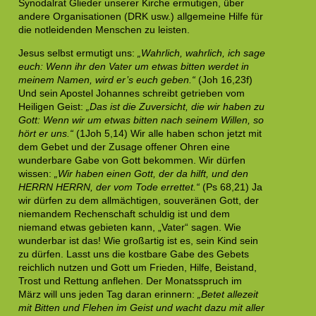
Synodalrat Glieder unserer Kirche ermutigen, über
andere Organisationen (DRK usw.) allgemeine Hilfe für
die notleidenden Menschen zu leisten.
Jesus selbst ermutigt uns:
„Wahrlich, wahrlich, ich sage
euch: Wenn ihr den Vater um etwas bitten werdet in
meinem Namen, wird er’s euch geben.“
(Joh 16,23f)
Und sein Apostel Johannes schreibt getrieben vom
Heiligen Geist:
„Das ist die Zuversicht, die wir haben zu
Gott: Wenn wir um etwas bitten nach seinem Willen, so
hört er uns.“
(1Joh 5,14) Wir alle haben schon jetzt mit
dem Gebet und der Zusage offener Ohren eine
wunderbare Gabe von Gott bekommen. Wir dürfen
wissen:
„Wir haben einen Gott, der da hilft, und den
HERRN HERRN, der vom Tode errettet.“
(Ps 68,21) Ja
wir dürfen zu dem allmächtigen, souveränen Gott, der
niemandem Rechenschaft schuldig ist und dem
niemand etwas gebieten kann, „Vater“ sagen. Wie
wunderbar ist das! Wie großartig ist es, sein Kind sein
zu dürfen. Lasst uns die kostbare Gabe des Gebets
reichlich nutzen und Gott um Frieden, Hilfe, Beistand,
Trost und Rettung anflehen. Der Monatsspruch im
März will uns jeden Tag daran erinnern:
„Betet allezeit
mit Bitten und Flehen im Geist und wacht dazu mit aller