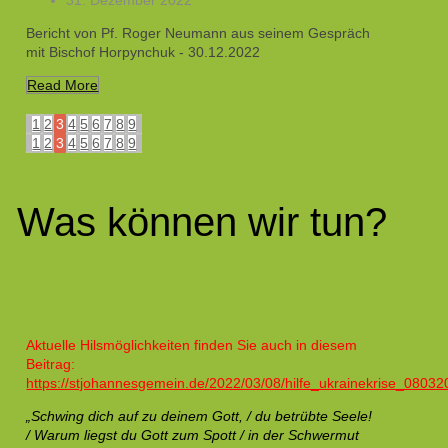
Bericht von Pf. Roger Neumann aus seinem Gespräch
mit Bischof Horpynchuk - 30.12.2022
Read More
1
2
3
4
5
6
7
8
9
1
2
3
4
5
6
7
8
9
Was können wir tun?
Aktuelle Hilsmöglichkeiten finden Sie auch in diesem
Beitrag:
https://stjohannesgemein.de/2022/03/08/hilfe_ukrainekrise_08032
„Schwing dich auf zu deinem Gott, / du betrübte Seele!
/ Warum liegst du Gott zum Spott / in der Schwermut