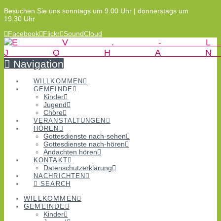
Besuchen Sie uns sonntags um 9.00 Uhr | donnerstags um
19.30 Uhr
Facebook
Flickr
SoundCloud
Navigation
WILLKOMMEN
GEMEINDE
Kinder
Jugend
Chöre
VERANSTALTUNGEN
HÖREN
Gottesdienste nach-sehen
Gottesdienste nach-hören
Andachten hören
KONTAKT
Datenschutzerklärung
NACHRICHTEN
SEARCH
WILLKOMMEN
GEMEINDE
Kinder