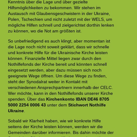
Kenntnis über die Lage und über gezielte
Hilfsmöglichkeiten zu bekommen. Wir stehen im
Austausch mit Glaubensgeschwistern in der Ukraine,
Polen, Tschechien und nicht zuletzt mit der WELS, um
mögliche Hilfen schnell und zielgerichtet dorthin lenken
zu können, wo die Not am größten ist.
So unbefriedigend es auch klingt, aber momentan ist
die Lage noch nicht soweit geklärt, dass wir schnelle
und konkrete Hilfe für die Ukrainische Kirche leisten
können. Finanzielle Mittel liegen zwar durch den
Nothilfefonds der Kirche bereit und könnten schnell
eingesetzt werden, aber dazu müssen sich noch
geeignete Wege öffnen. Um diese Wege zu finden,
steht der Synodalrat weiter in Kontakt mit
verschiedenen Ansprechpartnern innerhalb der CELC.
Wer möchte, kann in den Nothilfefonds unserer Kirche
spenden. Über das
Kirchenkonto
IBAN DE46 8705
5000 2254 0006 43
unter dem
Stichwort Nothilfe
Ukraine
.
Sobald wir Klarheit haben, wie wir konkrete Hilfe
seitens der Kirche leisten können, werden wir die
Gemeinden darüber informieren. Bis dahin möchte der