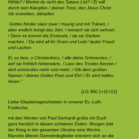
Höhle? / Merkst du nicht des Satans List? / Er will
durch sein Kämpfen / deinen Trost, den Jesus Christ
/dir erworben, dämpfen.
Gottes Kinder säen zwar / traurig und mit Tränen, /
aber endlich bringt das Jahr, / wonach sie sich sehnen.
/ Denn es kommt die Erntezeit, / da sie Garben
machen. / Da wird all ihr Gram und Leid / lauter Freud
und Lachen.
Ei, so fass, o Christenherz, / alle deine Schmerzen, /
wirf sie fröhlich hinterwärts. / Lass des Trostes Kerzen /
dich entzünden mehr und mehr. / Gib dem großen
Namen / deines Gottes Preis und Ehr! / Er wird helfen.
Amen.“
(LG 360,1+11+12)
Liebe Glaubensgeschwister in unserer Ev.-Luth.
Freikirche,
mit den Worten von Paul Gerhardt grüße ich Euch
ganz herzlich in diesen schweren Zeiten. Morgen tobt
der Krieg in der gesamten Ukraine eine Woche.
Manche älteren Gemeindeglieder erinnern sich an die