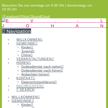
Besuchen Sie uns sonntags um 9.00 Uhr | donnerstags um
19.30 Uhr
Facebook
Flickr
SoundCloud
Navigation
WILLKOMMEN
GEMEINDE
Kinder
Jugend
Chöre
VERANSTALTUNGEN
HÖREN
Gottesdienste nach-sehen
Gottesdienste nach-hören
Andachten hören
KONTAKT
Datenschutzerklärung
NACHRICHTEN
SEARCH
WILLKOMMEN
GEMEINDE
Kinder