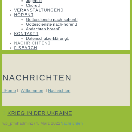
Jugend
Chöre
VERANSTALTUNGEN
HÖREN
Gottesdienste nach-sehen
Gottesdienste nach-hören
Andachten hören
KONTAKT
Datenschutzerklärung
NACHRICHTEN
SEARCH
NACHRICHTEN
Home
Willkommen
Nachrichten
KRIEG IN DER UKRAINE
wp_pfmhadmin17
4. März 2022
Nachrichten