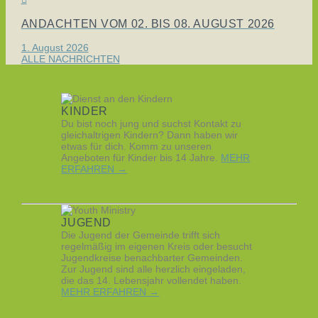
ANDACHTEN VOM 02. BIS 08. AUGUST 2026
1. August 2026
ALLE NACHRICHTEN
KINDER
Du bist noch jung und suchst Kontakt zu
gleichaltrigen Kindern? Dann haben wir
etwas für dich. Komm zu unseren
Angeboten für Kinder bis 14 Jahre.
MEHR
ERFAHREN →
JUGEND
Die Jugend der Gemeinde trifft sich
regelmäßig im eigenen Kreis oder besucht
Jugendkreise benachbarter Gemeinden.
Zur Jugend sind alle herzlich eingeladen,
die das 14. Lebensjahr vollendet haben.
MEHR ERFAHREN →