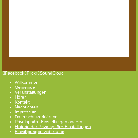
Facebook
Flickr
SoundCloud
Willkommen
Gemeinde
Veranstaltungen
Hören
Kontakt
Nachrichten
Impressum
Datenschutzerklärung
Privatsphäre-Einstellungen ändern
Historie der Privatsphäre-Einstellungen
Einwilligungen widerrufen