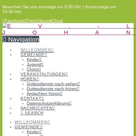
Besuchen Sie uns sonntags um 9.00 Uhr | donnerstags um
19.30 Uhr
Facebook
Flickr
SoundCloud
Navigation
WILLKOMMEN
GEMEINDE
Kinder
Jugend
Chöre
VERANSTALTUNGEN
HÖREN
Gottesdienste nach-sehen
Gottesdienste nach-hören
Andachten hören
KONTAKT
Datenschutzerklärung
NACHRICHTEN
SEARCH
WILLKOMMEN
GEMEINDE
Kinder