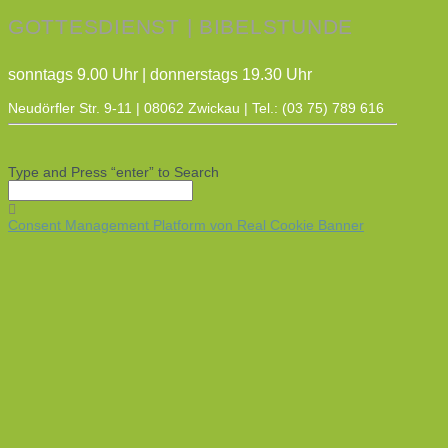
GOTTESDIENST | BIBELSTUNDE
sonntags 9.00 Uhr | donnerstags 19.30 Uhr
Neudörfler Str. 9-11 | 08062 Zwickau | Tel.: (03 75) 789 616
Type and Press “enter” to Search
Consent Management Platform von Real Cookie Banner