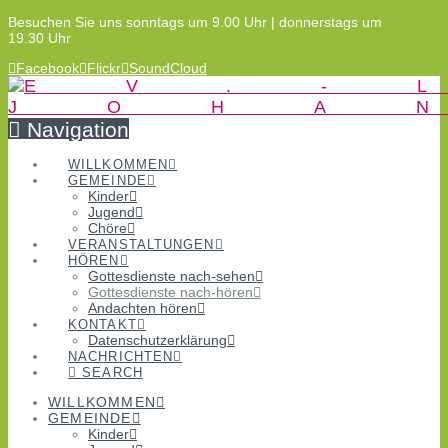
Besuchen Sie uns sonntags um 9.00 Uhr | donnerstags um
19.30 Uhr
Facebook
Flickr
SoundCloud
Navigation
WILLKOMMEN
GEMEINDE
Kinder
Jugend
Chöre
VERANSTALTUNGEN
HÖREN
Gottesdienste nach-sehen
Gottesdienste nach-hören
Andachten hören
KONTAKT
Datenschutzerklärung
NACHRICHTEN
SEARCH
WILLKOMMEN
GEMEINDE
Kinder