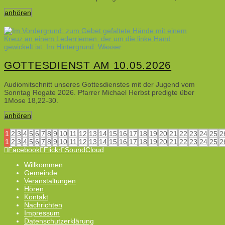
anhören
GOTTESDIENST AM 10.05.2026
Audiomitschnitt unseres Gottesdienstes mit der Jugend vom
Sonntag Rogate 2026. Pfarrer Michael Herbst predigte über
1Mose 18,22-30.
anhören
1
2
3
4
5
6
7
8
9
10
11
12
13
14
15
16
17
18
19
20
21
22
23
24
25
2
1
2
3
4
5
6
7
8
9
10
11
12
13
14
15
16
17
18
19
20
21
22
23
24
25
2
Facebook
Flickr
SoundCloud
Willkommen
Gemeinde
Veranstaltungen
Hören
Kontakt
Nachrichten
Impressum
Datenschutzerklärung