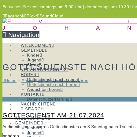
Besuchen Sie uns sonntags um 9.00 Uhr | donnerstags um 19.30 Uh
Facebook
Flickr
SoundCloud
Navigation
WILLKOMMEN
GEMEINDE
Kinder
Jugend
GOTTESDIENSTE NACH H
Chöre
VERANSTALTUNGEN
HÖREN
Gottesdienste nach-sehen
Home
Hören
Gottesdienste nach hören
Gottesdienste nach-hören
Andachten hören
KONTAKT
Datenschutzerklärung
NACHRICHTEN
SEARCH
GOTTESDIENST AM 21.07.2024
WILLKOMMEN
GEMEINDE
Audiomitschnitt unseres Gottesdienstes am 8.Sonntag nach Trinitatis
Kinder
Jugend
anhören