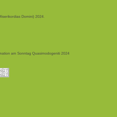
iserikordias Domini) 2024.
irmation am Sonntag Quasimodogeniti 2024
26
27
26
27