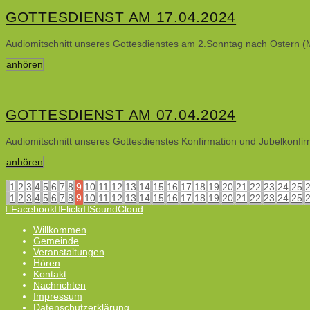
GOTTESDIENST AM 17.04.2024
Audiomitschnitt unseres Gottesdienstes am 2.Sonntag nach Ostern (M
anhören
GOTTESDIENST AM 07.04.2024
Audiomitschnitt unseres Gottesdienstes Konfirmation und Jubelkonf
anhören
1
2
3
4
5
6
7
8
9
10
11
12
13
14
15
16
17
18
19
20
21
22
23
24
25
1
2
3
4
5
6
7
8
9
10
11
12
13
14
15
16
17
18
19
20
21
22
23
24
25
Facebook
Flickr
SoundCloud
Willkommen
Gemeinde
Veranstaltungen
Hören
Kontakt
Nachrichten
Impressum
Datenschutzerklärung