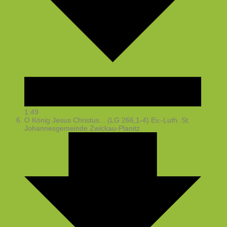
1:49
O König Jesus Christus... (LG 266,1-4)
Ev.-Luth. St.
Johannesgemeinde Zwickau-Planitz