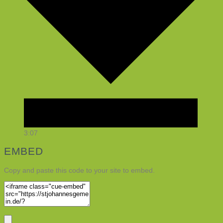
3:07
EMBED
Copy and paste this code to your site to embed.