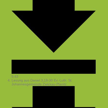
5:43
Lesung aus Daniel 3,19-30
Ev.-Luth. St.
Johannesgemeinde Zwickau-Planitz