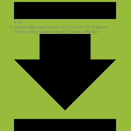
3:52
Lesepredigt über Eheser 6,10-17 (von Pf. Andreas
Heyn)
Lektor Gabriel Siegel (Zwickau-Planitz)