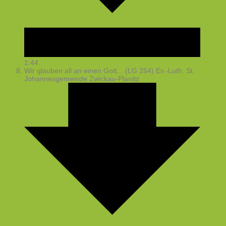
1:44
Wir glauben all an einen Gott... (LG 254)
Ev.-Luth. St.
Johannesgemeinde Zwickau-Planitz