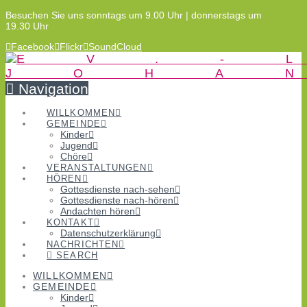
Besuchen Sie uns sonntags um 9.00 Uhr | donnerstags um
19.30 Uhr
Facebook
Flickr
SoundCloud
Navigation
WILLKOMMEN
GEMEINDE
Kinder
Jugend
Chöre
VERANSTALTUNGEN
HÖREN
Gottesdienste nach-sehen
Gottesdienste nach-hören
Andachten hören
KONTAKT
Datenschutzerklärung
NACHRICHTEN
SEARCH
WILLKOMMEN
GEMEINDE
Kinder