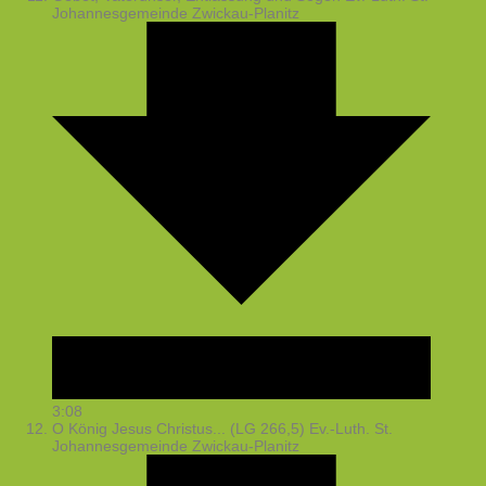
Johannesgemeinde Zwickau-Planitz
3:08
O König Jesus Christus... (LG 266,5)
Ev.-Luth. St.
Johannesgemeinde Zwickau-Planitz