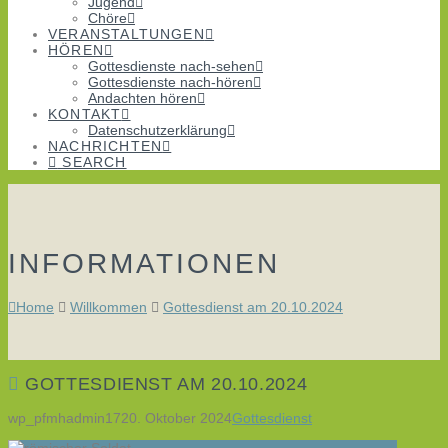
Jugend
Chöre
VERANSTALTUNGEN
HÖREN
Gottesdienste nach-sehen
Gottesdienste nach-hören
Andachten hören
KONTAKT
Datenschutzerklärung
NACHRICHTEN
SEARCH
INFORMATIONEN
Home
Willkommen
Gottesdienst am 20.10.2024
GOTTESDIENST AM 20.10.2024
wp_pfmhadmin17
20. Oktober 2024
Gottesdienst