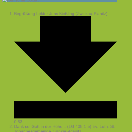
Begrüßung
Lektor Jens Kießling (Zwickau-Planitz)
0:53
Dank sei Gott in der Höhe... (LG 408,1-5)
Ev.-Luth. St.
Johannesgemeinde Zwickau-Planitz