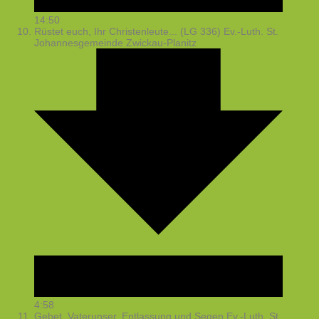
14:50
Rüstet euch, Ihr Christenleute... (LG 336)
Ev.-Luth. St.
Johannesgemeinde Zwickau-Planitz
4:58
Gebet, Vaterunser, Entlassung und Segen
Ev.-Luth. St.