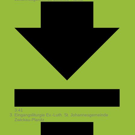
3:41
Eingangsliturgie
Ev.-Luth. St. Johannesgemeinde
Zwickau-Planitz