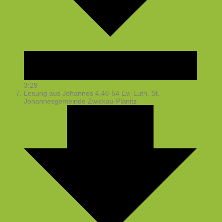
3:29
Lesung aus Johannes 4,46-54
Ev.-Luth. St.
Johannesgemeinde Zwickau-Planitz