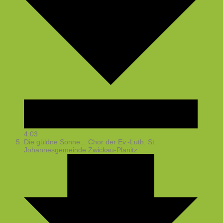
4:03
Die güldne Sonne...
Chor der Ev.-Luth. St.
Johannesgemeinde Zwickau-Planitz