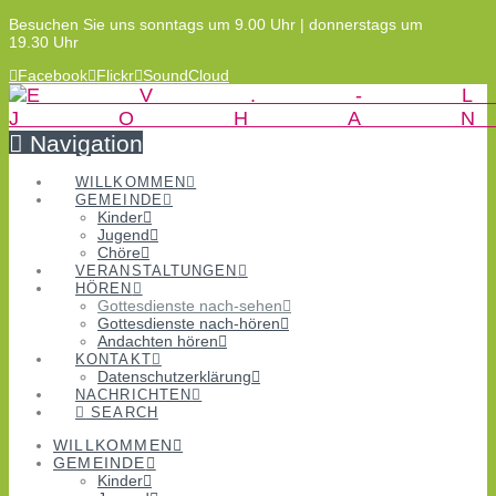
Besuchen Sie uns sonntags um 9.00 Uhr | donnerstags um
19.30 Uhr
Facebook
Flickr
SoundCloud
Navigation
WILLKOMMEN
GEMEINDE
Kinder
Jugend
Chöre
VERANSTALTUNGEN
HÖREN
Gottesdienste nach-sehen
Gottesdienste nach-hören
Andachten hören
KONTAKT
Datenschutzerklärung
NACHRICHTEN
SEARCH
WILLKOMMEN
GEMEINDE
Kinder