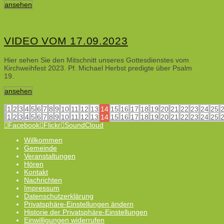
ansehen
VIDEO VOM 17.09.2023
Hier sehen Sie den Mitschnitt unseres Gottesdienstes vom
Kirchweihfest 2023. Pf. Michael Herbst predigte über Psalm
19.
ansehen
1
2
3
4
5
6
7
8
9
10
11
12
13
14
15
16
17
18
19
20
21
22
23
24
25
1
2
3
4
5
6
7
8
9
10
11
12
13
14
15
16
17
18
19
20
21
22
23
24
25
Facebook
Flickr
SoundCloud
Willkommen
Gemeinde
Veranstaltungen
Hören
Kontakt
Nachrichten
Impressum
Datenschutzerklärung
Privatsphäre-Einstellungen ändern
Historie der Privatsphäre-Einstellungen
Einwilligungen widerrufen