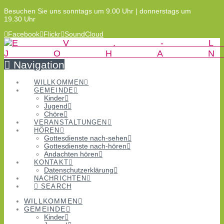
Besuchen Sie uns sonntags um 9.00 Uhr | donnerstags um
19.30 Uhr
Facebook
Flickr
SoundCloud
Navigation
WILLKOMMEN
GEMEINDE
Kinder
Jugend
Chöre
VERANSTALTUNGEN
HÖREN
Gottesdienste nach-sehen
Gottesdienste nach-hören
Andachten hören
KONTAKT
Datenschutzerklärung
NACHRICHTEN
SEARCH
WILLKOMMEN
GEMEINDE
Kinder