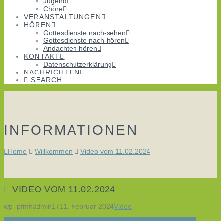
Jugend
Chöre
VERANSTALTUNGEN
HÖREN
Gottesdienste nach-sehen
Gottesdienste nach-hören
Andachten hören
KONTAKT
Datenschutzerklärung
NACHRICHTEN
SEARCH
INFORMATIONEN
Home
Willkommen
Video vom 11.02.2024
VIDEO VOM 11.02.2024
wp_pfmhadmin17
11. Februar 2024
Video