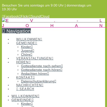
Besuchen Sie uns sonntags um 9.00 Uhr | donnerstags um
19.30 Uhr
Facebook
Flickr
SoundCloud
Navigation
WILLKOMMEN
GEMEINDE
Kinder
Jugend
Chöre
VERANSTALTUNGEN
HÖREN
Gottesdienste nach-sehen
Gottesdienste nach-hören
Andachten hören
KONTAKT
Datenschutzerklärung
NACHRICHTEN
SEARCH
WILLKOMMEN
GEMEINDE
Kinder