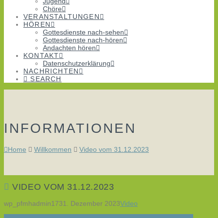
Jugend
Chöre
VERANSTALTUNGEN
HÖREN
Gottesdienste nach-sehen
Gottesdienste nach-hören
Andachten hören
KONTAKT
Datenschutzerklärung
NACHRICHTEN
SEARCH
INFORMATIONEN
Home
Willkommen
Video vom 31.12.2023
VIDEO VOM 31.12.2023
wp_pfmhadmin17
31. Dezember 2023
Video