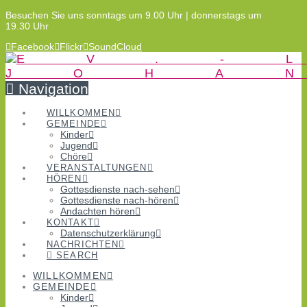
Besuchen Sie uns sonntags um 9.00 Uhr | donnerstags um
19.30 Uhr
Facebook
Flickr
SoundCloud
Navigation
WILLKOMMEN
GEMEINDE
Kinder
Jugend
Chöre
VERANSTALTUNGEN
HÖREN
Gottesdienste nach-sehen
Gottesdienste nach-hören
Andachten hören
KONTAKT
Datenschutzerklärung
NACHRICHTEN
SEARCH
WILLKOMMEN
GEMEINDE
Kinder