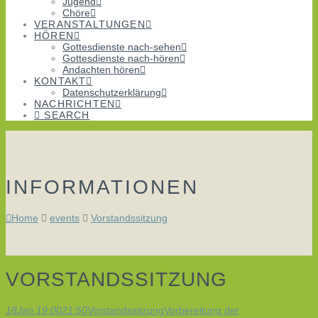
Jugend
Chöre
VERANSTALTUNGEN
HÖREN
Gottesdienste nach-sehen
Gottesdienste nach-hören
Andachten hören
KONTAKT
Datenschutzerklärung
NACHRICHTEN
SEARCH
INFORMATIONEN
Home
events
Vorstandssitzung
VORSTANDSSITZUNG
18
Jan.
19:00
21:50
Vorstandssitzung
Vorbereitung der