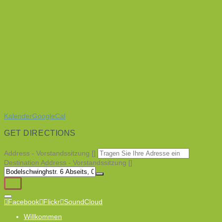
Kalender
GoogleCal
GET DIRECTIONS
Address - Vorstandssitzung []
Destination Address - Vorstandssitzung []
Facebook
Flickr
SoundCloud
Willkommen