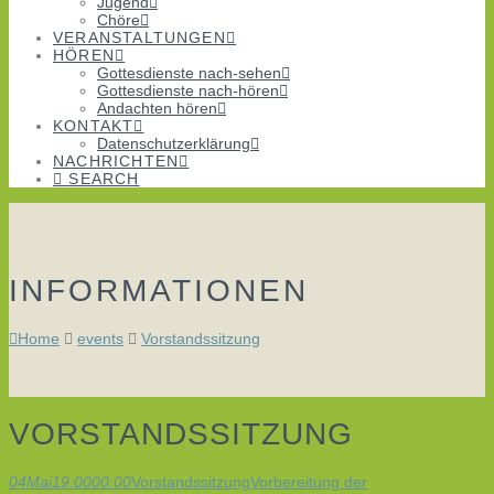
Jugend
Chöre
VERANSTALTUNGEN
HÖREN
Gottesdienste nach-sehen
Gottesdienste nach-hören
Andachten hören
KONTAKT
Datenschutzerklärung
NACHRICHTEN
SEARCH
INFORMATIONEN
Home
events
Vorstandssitzung
VORSTANDSSITZUNG
04
Mai
19:00
00:00
Vorstandssitzung
Vorbereitung der