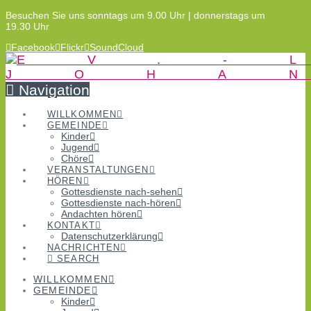
Besuchen Sie uns sonntags um 9.00 Uhr | donnerstags um
19.30 Uhr
Facebook
Flickr
SoundCloud
Navigation
WILLKOMMEN
GEMEINDE
Kinder
Jugend
Chöre
VERANSTALTUNGEN
HÖREN
Gottesdienste nach-sehen
Gottesdienste nach-hören
Andachten hören
KONTAKT
Datenschutzerklärung
NACHRICHTEN
SEARCH
WILLKOMMEN
GEMEINDE
Kinder