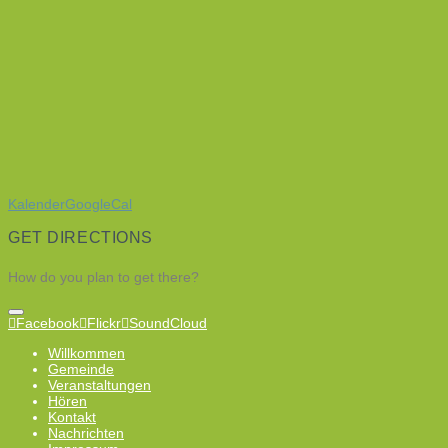
Kalender
GoogleCal
GET DIRECTIONS
How do you plan to get there?
Facebook
Flickr
SoundCloud
Willkommen
Gemeinde
Veranstaltungen
Hören
Kontakt
Nachrichten