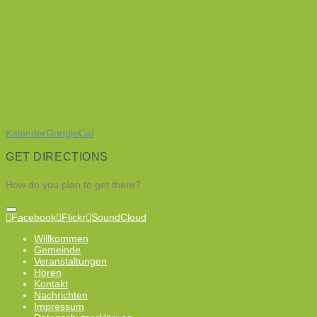
Kalender
GoogleCal
GET DIRECTIONS
How do you plan to get there?
Facebook
Flickr
SoundCloud
Willkommen
Gemeinde
Veranstaltungen
Hören
Kontakt
Nachrichten
Impressum