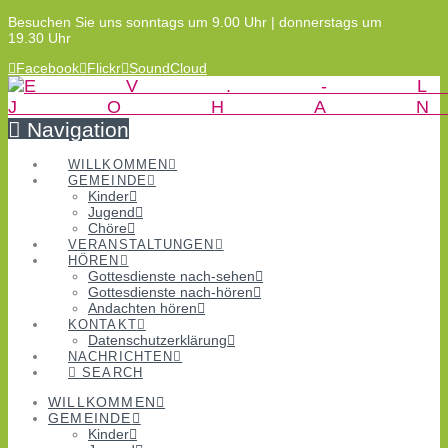
Besuchen Sie uns sonntags um 9.00 Uhr | donnerstags um
19.30 Uhr
Facebook
Flickr
SoundCloud
Navigation
WILLKOMMEN
GEMEINDE
Kinder
Jugend
Chöre
VERANSTALTUNGEN
HÖREN
Gottesdienste nach-sehen
Gottesdienste nach-hören
Andachten hören
KONTAKT
Datenschutzerklärung
NACHRICHTEN
SEARCH
WILLKOMMEN
GEMEINDE
Kinder