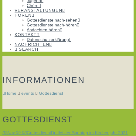
Jugend
Chöre
VERANSTALTUNGEN
HÖREN
Gottesdienste nach-sehen
Gottesdienste nach-hören
Andachten hören
KONTAKT
Datenschutzerklärung
NACHRICHTEN
SEARCH
INFORMATIONEN
Home
events
Gottesdienst
GOTTESDIENST
07
Nov.
09:00
Gottesdienst
Drittletzter Sonntag im Kirchenjahr 2021