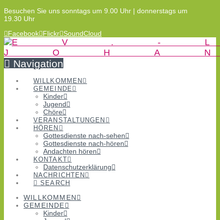
Besuchen Sie uns sonntags um 9.00 Uhr | donnerstags um
19.30 Uhr
Facebook
Flickr
SoundCloud
Navigation
WILLKOMMEN
GEMEINDE
Kinder
Jugend
Chöre
VERANSTALTUNGEN
HÖREN
Gottesdienste nach-sehen
Gottesdienste nach-hören
Andachten hören
KONTAKT
Datenschutzerklärung
NACHRICHTEN
SEARCH
WILLKOMMEN
GEMEINDE
Kinder