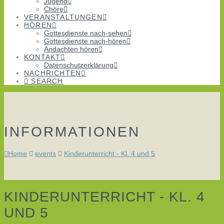
Jugend
Chöre
VERANSTALTUNGEN
HÖREN
Gottesdienste nach-sehen
Gottesdienste nach-hören
Andachten hören
KONTAKT
Datenschutzerklärung
NACHRICHTEN
SEARCH
INFORMATIONEN
Home
events
Kinderunterricht - Kl. 4 und 5
KINDERUNTERRICHT - KL. 4
UND 5