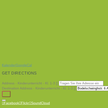
Kalender
GoogleCal
GET DIRECTIONS
Address - Kinderunterricht - Kl. 1-3 []
Destination Address - Kinderunterricht - Kl. 1-3 []
Facebook
Flickr
SoundCloud