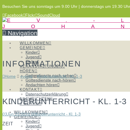
Besuchen Sie uns sonntags um 9.00 Uhr | donnerstags um 19.30 Uh
Facebook
Flickr
SoundCloud
Navigation
WILLKOMMEN
GEMEINDE
Kinder
Jugend
INFORMATIONEN
Chöre
VERANSTALTUNGEN
HÖREN
Gottesdienste nach-sehen
Home
events
Kinderunterricht - Kl. 1-3
Gottesdienste nach-hören
Andachten hören
KONTAKT
Datenschutzerklärung
NACHRICHTEN
KINDERUNTERRICHT - KL. 1-3
SEARCH
WILLKOMMEN
03
Jun.
15:00
16:00
Kinderunterricht - Kl. 1-3
GEMEINDE
Kinder
ZEIT
Jugend