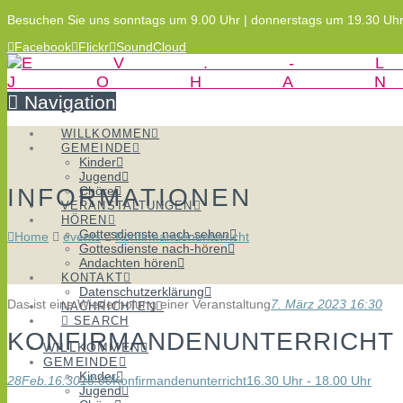
Besuchen Sie uns sonntags um 9.00 Uhr | donnerstags um 19.30 Uh
Facebook
Flickr
SoundCloud
Navigation
WILLKOMMEN
GEMEINDE
Kinder
Jugend
INFORMATIONEN
Chöre
VERANSTALTUNGEN
HÖREN
Gottesdienste nach-sehen
Home
events
Konfirmandenunterricht
Gottesdienste nach-hören
Andachten hören
KONTAKT
Datenschutzerklärung
Das ist eine Wiederholung einer Veranstaltung
7. März 2023 16:30
NACHRICHTEN
SEARCH
KONFIRMANDENUNTERRICHT
WILLKOMMEN
GEMEINDE
Kinder
28
Feb.
16:30
18:00
Konfirmandenunterricht
16.30 Uhr - 18.00 Uhr
Jugend