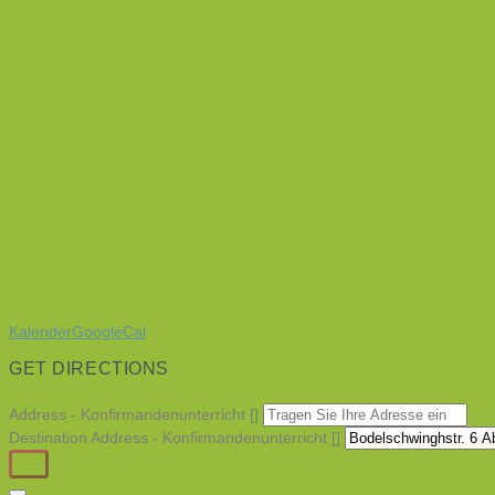
Kalender
GoogleCal
GET DIRECTIONS
Address - Konfirmandenunterricht []
Destination Address - Konfirmandenunterricht []