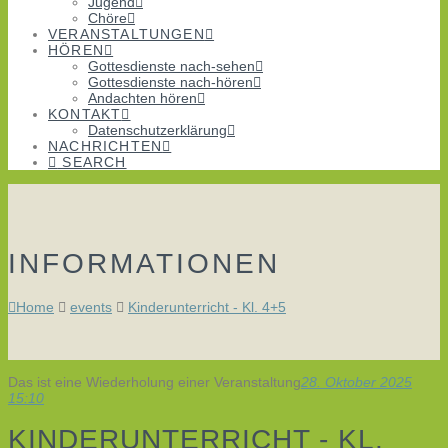
Jugend
Chöre
VERANSTALTUNGEN
HÖREN
Gottesdienste nach-sehen
Gottesdienste nach-hören
Andachten hören
KONTAKT
Datenschutzerklärung
NACHRICHTEN
SEARCH
INFORMATIONEN
Home
events
Kinderunterricht - Kl. 4+5
Das ist eine Wiederholung einer Veranstaltung
28. Oktober 2025
15:10
KINDERUNTERRICHT - KL.