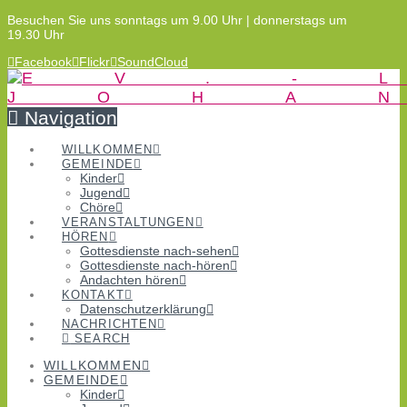
Besuchen Sie uns sonntags um 9.00 Uhr | donnerstags um
19.30 Uhr
Facebook
Flickr
SoundCloud
Navigation
WILLKOMMEN
GEMEINDE
Kinder
Jugend
Chöre
VERANSTALTUNGEN
HÖREN
Gottesdienste nach-sehen
Gottesdienste nach-hören
Andachten hören
KONTAKT
Datenschutzerklärung
NACHRICHTEN
SEARCH
WILLKOMMEN
GEMEINDE
Kinder