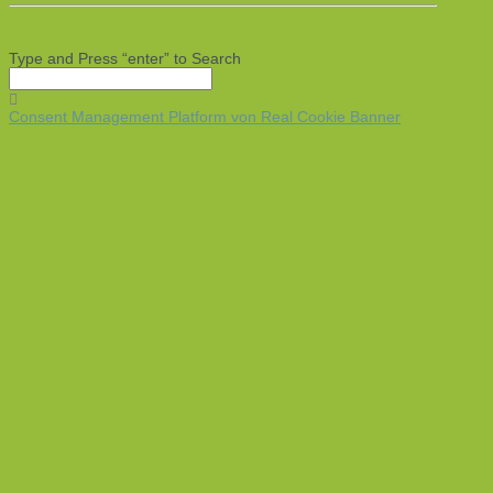
Type and Press “enter” to Search
Consent Management Platform von Real Cookie Banner