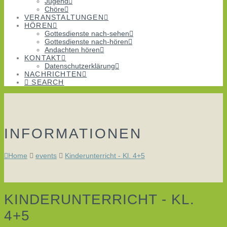
Jugend
Chöre
VERANSTALTUNGEN
HÖREN
Gottesdienste nach-sehen
Gottesdienste nach-hören
Andachten hören
KONTAKT
Datenschutzerklärung
NACHRICHTEN
SEARCH
INFORMATIONEN
Home
events
Kinderunterricht - Kl. 4+5
KINDERUNTERRICHT - KL.
4+5