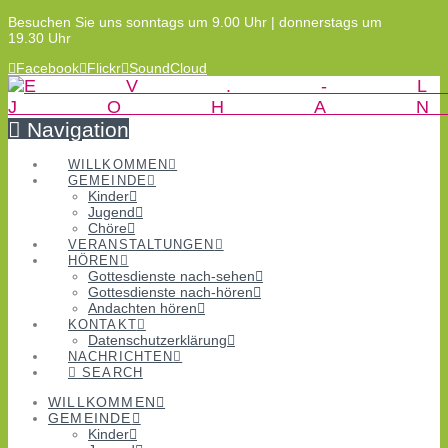
Besuchen Sie uns sonntags um 9.00 Uhr | donnerstags um
19.30 Uhr
Facebook
Flickr
SoundCloud
Navigation
WILLKOMMEN
GEMEINDE
Kinder
Jugend
Chöre
VERANSTALTUNGEN
HÖREN
Gottesdienste nach-sehen
Gottesdienste nach-hören
Andachten hören
KONTAKT
Datenschutzerklärung
NACHRICHTEN
SEARCH
WILLKOMMEN
GEMEINDE
Kinder