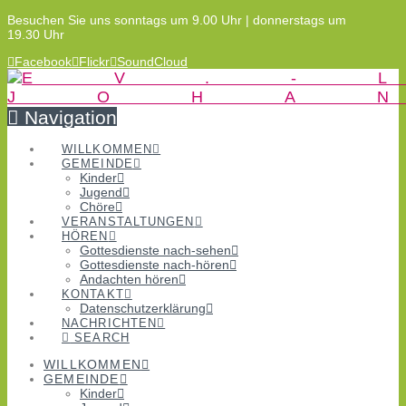
Besuchen Sie uns sonntags um 9.00 Uhr | donnerstags um
19.30 Uhr
Facebook
Flickr
SoundCloud
Navigation
WILLKOMMEN
GEMEINDE
Kinder
Jugend
Chöre
VERANSTALTUNGEN
HÖREN
Gottesdienste nach-sehen
Gottesdienste nach-hören
Andachten hören
KONTAKT
Datenschutzerklärung
NACHRICHTEN
SEARCH
WILLKOMMEN
GEMEINDE
Kinder