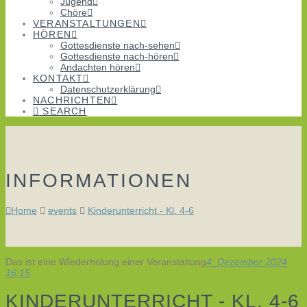
Jugend
Chöre
VERANSTALTUNGEN
HÖREN
Gottesdienste nach-sehen
Gottesdienste nach-hören
Andachten hören
KONTAKT
Datenschutzerklärung
NACHRICHTEN
SEARCH
INFORMATIONEN
Home
events
Kinderunterricht - Kl. 4-6
Das ist eine Wiederholung einer Veranstaltung
4. Dezember 2024
16:15
KINDERUNTERRICHT - KL. 4-6