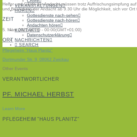
Chöre
Helfer und Gäste der Andacht müssen trotz Auffrischungsimpfung auf Co
VERANSTALTUNGEN
und Besuchern der Andacht ab 9.30 Uhr die Möglichkeit, sich vor Ort 
HÖREN
Gottesdienste nach-sehen
ZEIT
Gottesdienste nach-hören
Andachten hören
5. März 2022
10:30
-
00:00
(GMT+01:00)
KONTAKT
Datenschutzerklärung
ORT
NACHRICHTEN
SEARCH
Pflegeheim "Haus Planitz"
Dortmunder Str. 9, 08062 Zwickau
Other Events
VERANTWORTLICHER
PF. MICHAEL HERBST
Learn More
PFLEGEHEIM "HAUS PLANITZ"