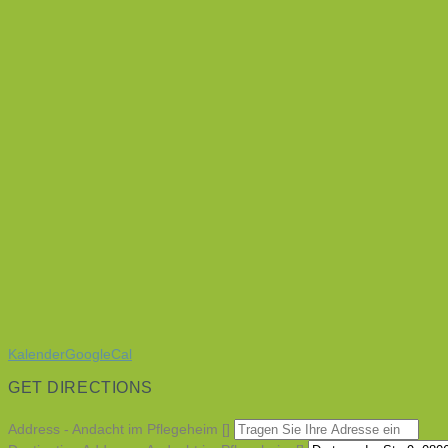
Kalender
GoogleCal
GET DIRECTIONS
Address - Andacht im Pflegeheim []