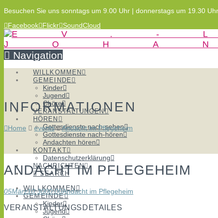
Besuchen Sie uns sonntags um 9.00 Uhr | donnerstags um 19.30 Uh
Facebook
Flickr
SoundCloud
Navigation
WILLKOMMEN
GEMEINDE
Kinder
Jugend
INFORMATIONEN
Chöre
VERANSTALTUNGEN
HÖREN
Gottesdienste nach-sehen
Home
events
Andacht im Pflegeheim
Gottesdienste nach-hören
Andachten hören
KONTAKT
Datenschutzerklärung
NACHRICHTEN
ANDACHT IM PFLEGEHEIM
SEARCH
WILLKOMMEN
05
März
10:30
00:00
Andacht im Pflegeheim
GEMEINDE
Kinder
VERANSTALTUNGSDETAILES
Jugend