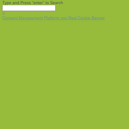
Type and Press “enter” to Search
Consent Management Platform von Real Cookie Banner