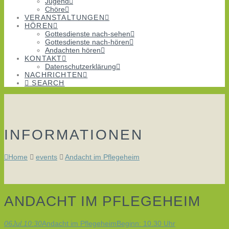
Jugend
Chöre
VERANSTALTUNGEN
HÖREN
Gottesdienste nach-sehen
Gottesdienste nach-hören
Andachten hören
KONTAKT
Datenschutzerklärung
NACHRICHTEN
SEARCH
INFORMATIONEN
Home
events
Andacht im Pflegeheim
ANDACHT IM PFLEGEHEIM
06
Jul.
10:30
Andacht im Pflegeheim
Beginn: 10.30 Uhr