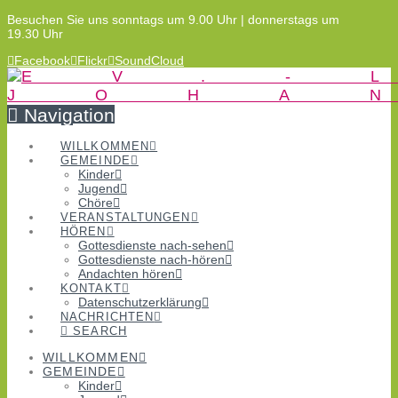
Besuchen Sie uns sonntags um 9.00 Uhr | donnerstags um
19.30 Uhr
Facebook
Flickr
SoundCloud
Navigation
WILLKOMMEN
GEMEINDE
Kinder
Jugend
Chöre
VERANSTALTUNGEN
HÖREN
Gottesdienste nach-sehen
Gottesdienste nach-hören
Andachten hören
KONTAKT
Datenschutzerklärung
NACHRICHTEN
SEARCH
WILLKOMMEN
GEMEINDE
Kinder