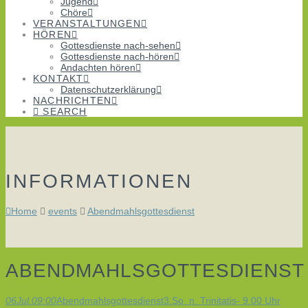
Jugend
Chöre
VERANSTALTUNGEN
HÖREN
Gottesdienste nach-sehen
Gottesdienste nach-hören
Andachten hören
KONTAKT
Datenschutzerklärung
NACHRICHTEN
SEARCH
INFORMATIONEN
Home
events
Abendmahlsgottesdienst
ABENDMAHLSGOTTESDIENST
06
Jul.
09:00
Abendmahlsgottesdienst
3.So. n. Trinitatis- 9.00 Uhr