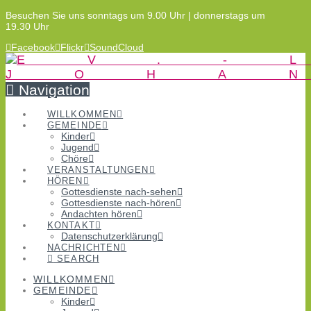
Besuchen Sie uns sonntags um 9.00 Uhr | donnerstags um
19.30 Uhr
Facebook
Flickr
SoundCloud
Navigation
WILLKOMMEN
GEMEINDE
Kinder
Jugend
Chöre
VERANSTALTUNGEN
HÖREN
Gottesdienste nach-sehen
Gottesdienste nach-hören
Andachten hören
KONTAKT
Datenschutzerklärung
NACHRICHTEN
SEARCH
WILLKOMMEN
GEMEINDE
Kinder