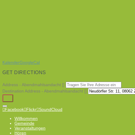
Kalender
GoogleCal
GET DIRECTIONS
Address - Abendmahlsandacht []
Destination Address - Abendmahlsandacht []
Facebook
Flickr
SoundCloud
Willkommen
Gemeinde
Veranstaltungen
Hören