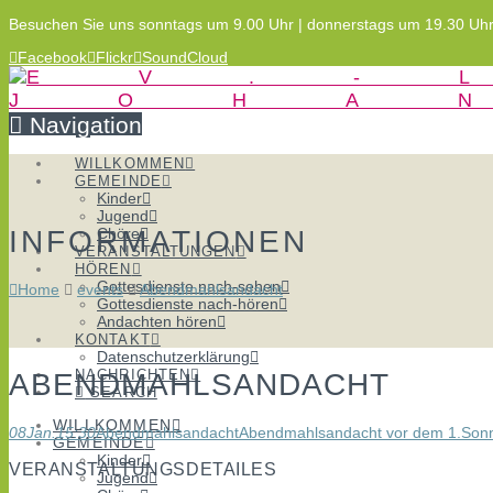
Besuchen Sie uns sonntags um 9.00 Uhr | donnerstags um 19.30 Uh
Facebook
Flickr
SoundCloud
Navigation
WILLKOMMEN
GEMEINDE
Kinder
Jugend
INFORMATIONEN
Chöre
VERANSTALTUNGEN
HÖREN
Gottesdienste nach-sehen
Home
events
Abendmahlsandacht
Gottesdienste nach-hören
Andachten hören
KONTAKT
Datenschutzerklärung
NACHRICHTEN
ABENDMAHLSANDACHT
SEARCH
WILLKOMMEN
08
Jan.
15:30
Abendmahlsandacht
Abendmahlsandacht vor dem 1.Sonn
GEMEINDE
Kinder
VERANSTALTUNGSDETAILES
Jugend