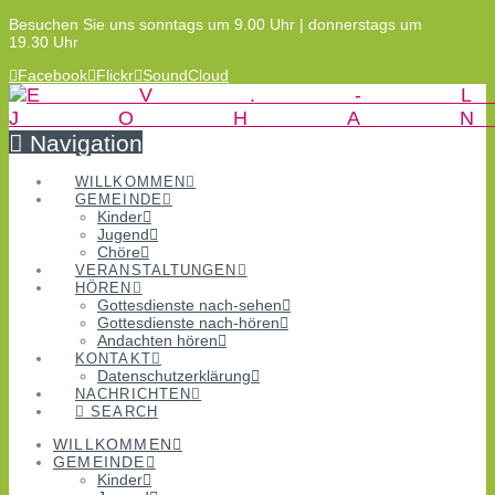
Besuchen Sie uns sonntags um 9.00 Uhr | donnerstags um
19.30 Uhr
Facebook
Flickr
SoundCloud
Navigation
WILLKOMMEN
GEMEINDE
Kinder
Jugend
Chöre
VERANSTALTUNGEN
HÖREN
Gottesdienste nach-sehen
Gottesdienste nach-hören
Andachten hören
KONTAKT
Datenschutzerklärung
NACHRICHTEN
SEARCH
WILLKOMMEN
GEMEINDE
Kinder