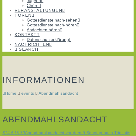
Jugend
Chöre
VERANSTALTUNGEN
HÖREN
Gottesdienste nach-sehen
Gottesdienste nach-hören
Andachten hören
KONTAKT
Datenschutzerklärung
NACHRICHTEN
SEARCH
INFORMATIONEN
Home
events
Abendmahlsandacht
ABENDMAHLSANDACHT
31
Jul.
15:30
Abendmahlsandacht
vor dem 9.Sonntag nach Trinitatis