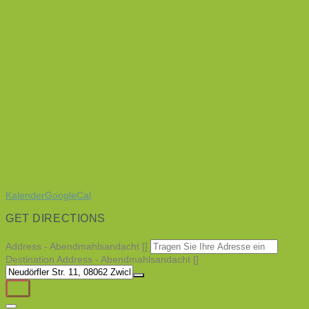
Kalender
GoogleCal
GET DIRECTIONS
Address - Abendmahlsandacht []
Destination Address - Abendmahlsandacht []