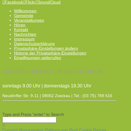
Facebook
Flickr
SoundCloud
Willkommen
Gemeinde
Veranstaltungen
Hören
Kontakt
Nachrichten
Impressum
Datenschutzerklärung
Privatsphäre-Einstellungen ändern
Historie der Privatsphäre-Einstellungen
Einwilligungen widerrufen
GOTTESDIENST | BIBELSTUNDE
sonntags 9.00 Uhr | donnerstags 19.30 Uhr
Neudörfler Str. 9-11 | 08062 Zwickau | Tel.: (03 75) 789 616
Type and Press “enter” to Search
Consent Management Platform von Real Cookie Banner