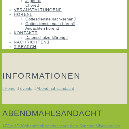
Jugend
Chöre
VERANSTALTUNGEN
HÖREN
Gottesdienste nach-sehen
Gottesdienste nach-hören
Andachten hören
KONTAKT
Datenschutzerklärung
NACHRICHTEN
SEARCH
INFORMATIONEN
Home
events
Abendmahlsandacht
ABENDMAHLSANDACHT
17
Apr.
15:30
Abendmahlsandacht
vor dem Sonntag Miserikordias