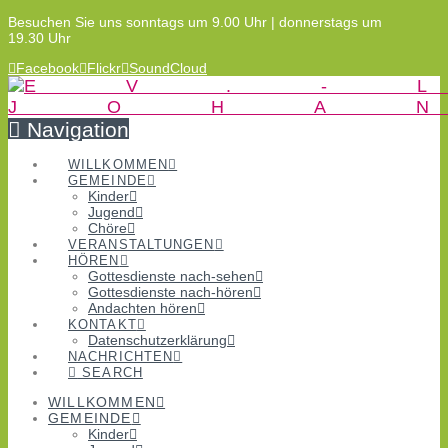
Besuchen Sie uns sonntags um 9.00 Uhr | donnerstags um
19.30 Uhr
Facebook
Flickr
SoundCloud
Navigation
WILLKOMMEN
GEMEINDE
Kinder
Jugend
Chöre
VERANSTALTUNGEN
HÖREN
Gottesdienste nach-sehen
Gottesdienste nach-hören
Andachten hören
KONTAKT
Datenschutzerklärung
NACHRICHTEN
SEARCH
WILLKOMMEN
GEMEINDE
Kinder