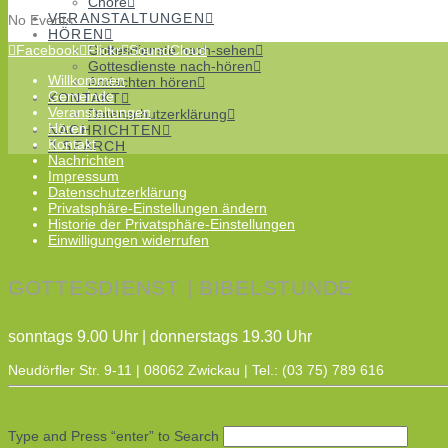
Chöre
VERANSTALTUNGEN
No Events
HÖREN
Facebook
Flickr
SoundCloud
Gottesdienste nach-sehen
Gottesdienste nach-hören
Willkommen
Andachten hören
Gemeinde
KONTAKT
Veranstaltungen
Datenschutzerklärung
Hören
NACHRICHTEN
Kontakt
SEARCH
Nachrichten
Impressum
Datenschutzerklärung
Privatsphäre-Einstellungen ändern
Historie der Privatsphäre-Einstellungen
Einwilligungen widerrufen
GOTTESDIENST | BIBELSTUNDE
sonntags 9.00 Uhr | donnerstags 19.30 Uhr
Neudörfler Str. 9-11 | 08062 Zwickau | Tel.: (03 75) 789 616
Type and Press “enter” to Search