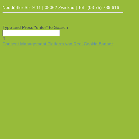
Neudörfler Str. 9-11 | 08062 Zwickau | Tel.: (03 75) 789 616
Type and Press “enter” to Search
Consent Management Platform von Real Cookie Banner