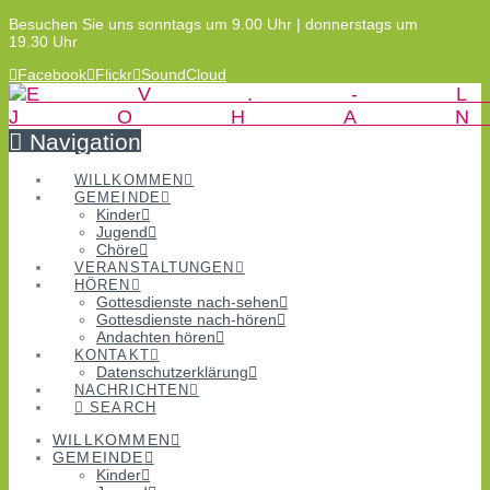
Besuchen Sie uns sonntags um 9.00 Uhr | donnerstags um
19.30 Uhr
Facebook
Flickr
SoundCloud
Navigation
WILLKOMMEN
GEMEINDE
Kinder
Jugend
Chöre
VERANSTALTUNGEN
HÖREN
Gottesdienste nach-sehen
Gottesdienste nach-hören
Andachten hören
KONTAKT
Datenschutzerklärung
NACHRICHTEN
SEARCH
WILLKOMMEN
GEMEINDE
Kinder