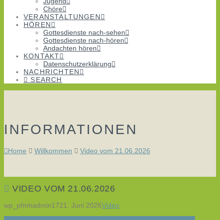
Jugend
Chöre
VERANSTALTUNGEN
HÖREN
Gottesdienste nach-sehen
Gottesdienste nach-hören
Andachten hören
KONTAKT
Datenschutzerklärung
NACHRICHTEN
SEARCH
INFORMATIONEN
Home
Willkommen
Video vom 21.06.2026
VIDEO VOM 21.06.2026
wp_pfmhadmin17
21. Juni 2026
Video