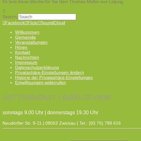
Es liest diese Woche für Sie Herr Thomas Müller aus Leipzig.
Search
Facebook
Flickr
SoundCloud
Willkommen
Gemeinde
Veranstaltungen
Hören
Kontakt
Nachrichten
Impressum
Datenschutzerklärung
Privatsphäre-Einstellungen ändern
Historie der Privatsphäre-Einstellungen
Einwilligungen widerrufen
GOTTESDIENST | BIBELSTUNDE
sonntags 9.00 Uhr | donnerstags 19.30 Uhr
Neudörfler Str. 9-11 | 08062 Zwickau | Tel.: (03 75) 789 616