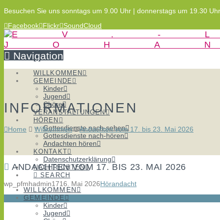
Besuchen Sie uns sonntags um 9.00 Uhr | donnerstags um 19.30 Uh
Facebook
Flickr
SoundCloud
Navigation
WILLKOMMEN
GEMEINDE
Kinder
Jugend
INFORMATIONEN
Chöre
VERANSTALTUNGEN
HÖREN
Gottesdienste nach-sehen
Home
Willkommen
Andachten vom 17. bis 23. Mai 2026
Gottesdienste nach-hören
Andachten hören
KONTAKT
Datenschutzerklärung
ANDACHTEN VOM 17. BIS 23. MAI 2026
NACHRICHTEN
SEARCH
wp_pfmhadmin17
16. Mai 2026
Hörandacht
WILLKOMMEN
GEMEINDE
Kinder
Jugend