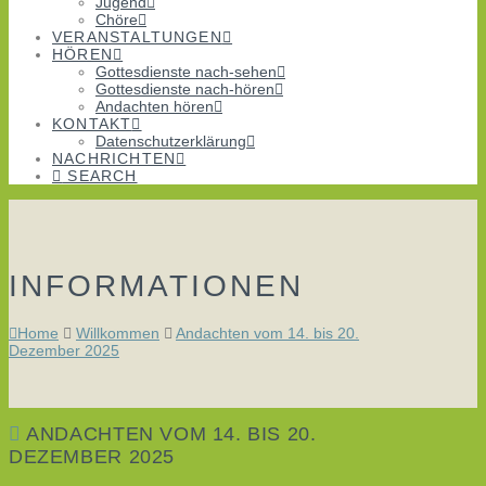
Jugend
Chöre
VERANSTALTUNGEN
HÖREN
Gottesdienste nach-sehen
Gottesdienste nach-hören
Andachten hören
KONTAKT
Datenschutzerklärung
NACHRICHTEN
SEARCH
INFORMATIONEN
Home
Willkommen
Andachten vom 14. bis 20.
Dezember 2025
ANDACHTEN VOM 14. BIS 20.
DEZEMBER 2025