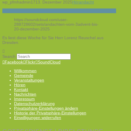
wp_pfmhadmin17
13. Dezember 2025
Hörandacht
https://soundcloud.com/user-
288728602/sets/andachten-vom-3advent-bis-
20-dezember-2025
Es liest diese Woche für Sie Herr Lorenz Reuschel aus
Dresden.
Search
Facebook
Flickr
SoundCloud
Willkommen
Gemeinde
Veranstaltungen
Hören
Kontakt
Nachrichten
Impressum
Datenschutzerklärung
Privatsphäre-Einstellungen ändern
Historie der Privatsphäre-Einstellungen
Einwilligungen widerrufen