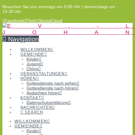
Besuchen Sie uns sonntags um 9.00 Uhr | donnerstags um
19.30 Uhr
Facebook
Flickr
SoundCloud
Navigation
WILLKOMMEN
GEMEINDE
Kinder
Jugend
Chöre
VERANSTALTUNGEN
HÖREN
Gottesdienste nach-sehen
Gottesdienste nach-hören
Andachten hören
KONTAKT
Datenschutzerklärung
NACHRICHTEN
SEARCH
WILLKOMMEN
GEMEINDE
Kinder