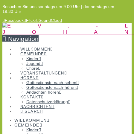
Besuchen Sie uns sonntags um 9.00 Uhr | donnerstags um
19.30 Uhr
Facebook
Flickr
SoundCloud
Navigation
WILLKOMMEN
GEMEINDE
Kinder
Jugend
Chöre
VERANSTALTUNGEN
HÖREN
Gottesdienste nach-sehen
Gottesdienste nach-hören
Andachten hören
KONTAKT
Datenschutzerklärung
NACHRICHTEN
SEARCH
WILLKOMMEN
GEMEINDE
Kinder