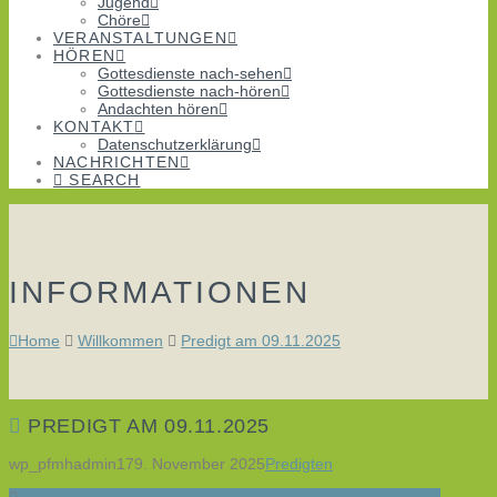
Jugend
Chöre
VERANSTALTUNGEN
HÖREN
Gottesdienste nach-sehen
Gottesdienste nach-hören
Andachten hören
KONTAKT
Datenschutzerklärung
NACHRICHTEN
SEARCH
INFORMATIONEN
Home
Willkommen
Predigt am 09.11.2025
PREDIGT AM 09.11.2025
wp_pfmhadmin17
9. November 2025
Predigten