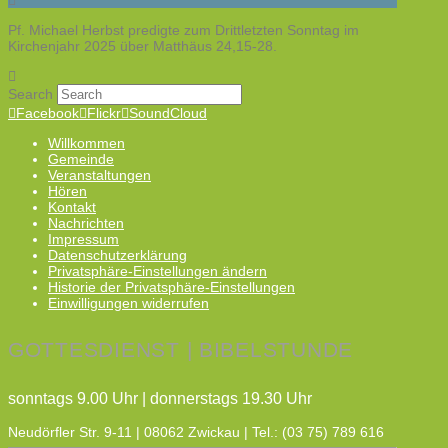
Pf. Michael Herbst predigte zum Drittletzten Sonntag im
Kirchenjahr 2025 über Matthäus 24,15-28.
Search
Facebook
Flickr
SoundCloud
Willkommen
Gemeinde
Veranstaltungen
Hören
Kontakt
Nachrichten
Impressum
Datenschutzerklärung
Privatsphäre-Einstellungen ändern
Historie der Privatsphäre-Einstellungen
Einwilligungen widerrufen
GOTTESDIENST | BIBELSTUNDE
sonntags 9.00 Uhr | donnerstags 19.30 Uhr
Neudörfler Str. 9-11 | 08062 Zwickau | Tel.: (03 75) 789 616