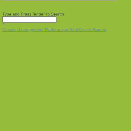
Type and Press “enter” to Search
Consent Management Platform von Real Cookie Banner