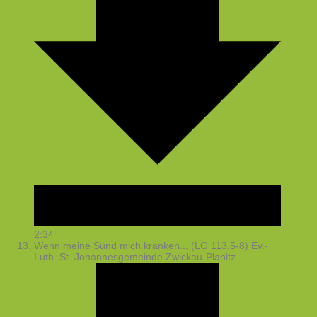
2:34
Wenn meine Sünd mich kränken... (LG 113,5-8)
Ev.-
Luth. St. Johannesgemeinde Zwickau-Planitz