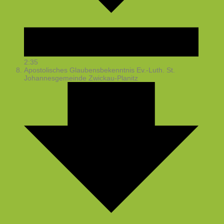
2:35
Apostolisches Glaubensbekenntnis
Ev.-Luth. St.
Johannesgemeinde Zwickau-Planitz