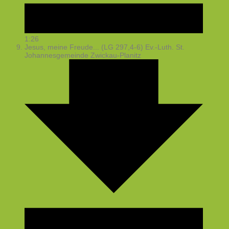
1:26
Jesus, meine Freude... (LG 297,4-6)
Ev.-Luth. St.
Johannesgemeinde Zwickau-Planitz