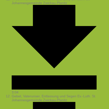
Johannesgemeinde Zwickau-Planitz
3:04
Gebet, Vaterunser, Entlassung und Segen
Ev.-Luth. St.
Johannesgemeinde Zwickau-Planitz