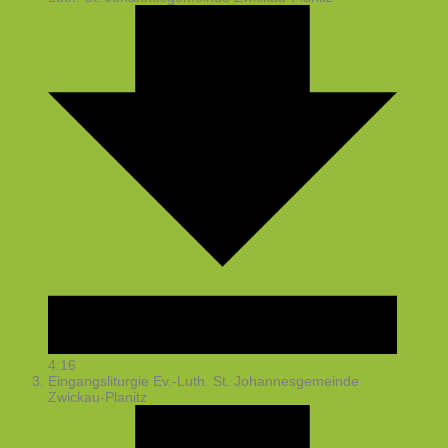
4:16
Eingangsliturgie
Ev.-Luth. St. Johannesgemeinde
Zwickau-Planitz