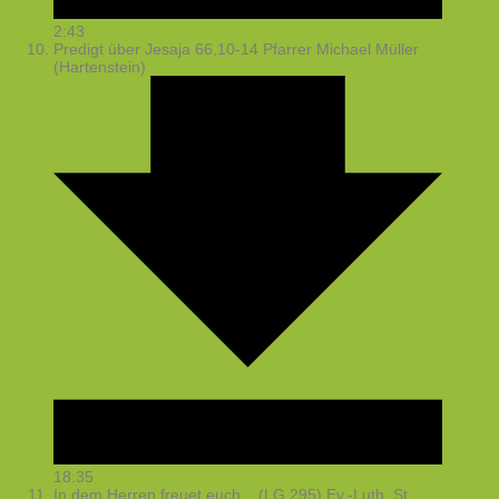
2:43
Predigt über Jesaja 66,10-14
Pfarrer Michael Müller
(Hartenstein)
18:35
In dem Herren freuet euch... (LG 295)
Ev.-Luth. St.