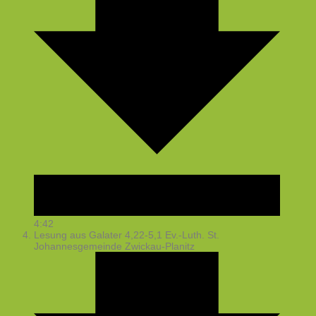
4:42
Lesung aus Galater 4,22-5,1
Ev.-Luth. St.
Johannesgemeinde Zwickau-Planitz