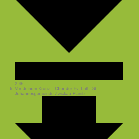
2:46
Vor deinem Kreuz...
Chor der Ev.-Luth. St.
Johannesgemeinde Zwickau-Planitz