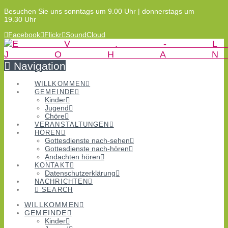
Besuchen Sie uns sonntags um 9.00 Uhr | donnerstags um
19.30 Uhr
Facebook
Flickr
SoundCloud
Navigation
WILLKOMMEN
GEMEINDE
Kinder
Jugend
Chöre
VERANSTALTUNGEN
HÖREN
Gottesdienste nach-sehen
Gottesdienste nach-hören
Andachten hören
KONTAKT
Datenschutzerklärung
NACHRICHTEN
SEARCH
WILLKOMMEN
GEMEINDE
Kinder