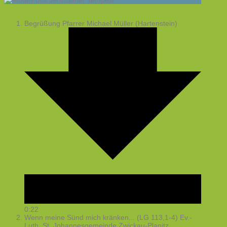
Begrüßung
Pfarrer Michael Müller (Hartenstein)
0:22
Wenn meine Sünd mich kränken... (LG 113,1-4)
Ev.-
Luth. St. Johannesgemeinde Zwickau-Planitz