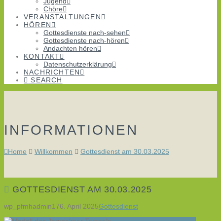
Jugend
Chöre
VERANSTALTUNGEN
HÖREN
Gottesdienste nach-sehen
Gottesdienste nach-hören
Andachten hören
KONTAKT
Datenschutzerklärung
NACHRICHTEN
SEARCH
INFORMATIONEN
Home
Willkommen
Gottesdienst am 30.03.2025
GOTTESDIENST AM 30.03.2025
wp_pfmhadmin17
6. April 2025
Gottesdienst