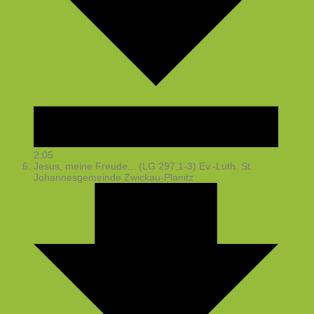
2:05
Jesus, meine Freude... (LG 297,1-3)
Ev.-Luth. St.
Johannesgemeinde Zwickau-Planitz