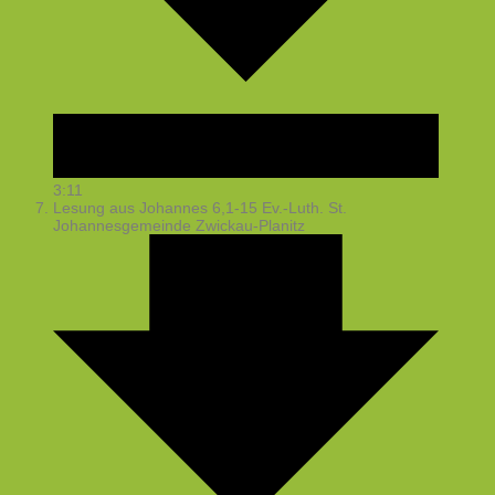
3:11
Lesung aus Johannes 6,1-15
Ev.-Luth. St.
Johannesgemeinde Zwickau-Planitz