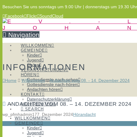
Besuchen Sie uns sonntags um 9.00 Uhr | donnerstags um 19.30 Uh
Facebook
Flickr
SoundCloud
Navigation
WILLKOMMEN
GEMEINDE
Kinder
Jugend
INFORMATIONEN
Chöre
VERANSTALTUNGEN
HÖREN
Gottesdienste nach-sehen
Home
Willkommen
Andachten vom 08. - 14. Dezember 2024
Gottesdienste nach-hören
Andachten hören
KONTAKT
Datenschutzerklärung
ANDACHTEN VOM 08. – 14. DEZEMBER 2024
NACHRICHTEN
SEARCH
wp_pfmhadmin17
7. Dezember 2024
Hörandacht
WILLKOMMEN
GEMEINDE
Kinder
Jugend