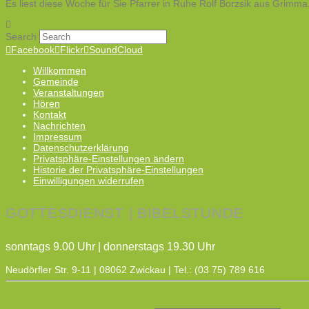
Es liest diese Woche für Sie Pfarrer in Ruhe Rolf Borzsik aus Grimma
Search
Facebook
Flickr
SoundCloud
Willkommen
Gemeinde
Veranstaltungen
Hören
Kontakt
Nachrichten
Impressum
Datenschutzerklärung
Privatsphäre-Einstellungen ändern
Historie der Privatsphäre-Einstellungen
Einwilligungen widerrufen
GOTTESDIENST | BIBELSTUNDE
sonntags 9.00 Uhr | donnerstags 19.30 Uhr
Neudörfler Str. 9-11 | 08062 Zwickau | Tel.: (03 75) 789 616