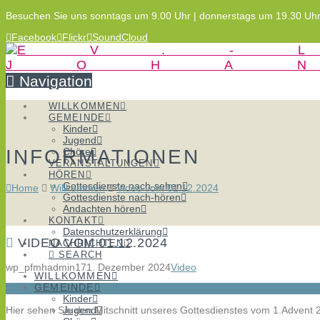
Besuchen Sie uns sonntags um 9.00 Uhr | donnerstags um 19.30 Uh
Facebook
Flickr
SoundCloud
Navigation
WILLKOMMEN
GEMEINDE
Kinder
Jugend
INFORMATIONEN
Chöre
VERANSTALTUNGEN
HÖREN
Gottesdienste nach-sehen
Home
Willkommen
Video vom 01.12.2024
Gottesdienste nach-hören
Andachten hören
KONTAKT
Datenschutzerklärung
VIDEO VOM 01.12.2024
NACHRICHTEN
SEARCH
wp_pfmhadmin17
1. Dezember 2024
Video
WILLKOMMEN
GEMEINDE
Kinder
Hier sehen Sie den Mitschnitt unseres Gottesdienstes vom 1.Advent 
Jugend