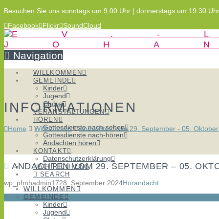
Besuchen Sie uns sonntags um 9.00 Uhr | donnerstags um 19.30 Uh
Facebook
Flickr
SoundCloud
Navigation
WILLKOMMEN
GEMEINDE
Kinder
Jugend
INFORMATIONEN
Chöre
VERANSTALTUNGEN
HÖREN
Gottesdienste nach-sehen
Home
Willkommen
Andachten vom 29. September - 05. Oktobe
Gottesdienste nach-hören
Andachten hören
KONTAKT
Datenschutzerklärung
ANDACHTEN VOM 29. SEPTEMBER – 05. OKT
NACHRICHTEN
SEARCH
wp_pfmhadmin17
28. September 2024
Hörandacht
WILLKOMMEN
GEMEINDE
Kinder
Jugend