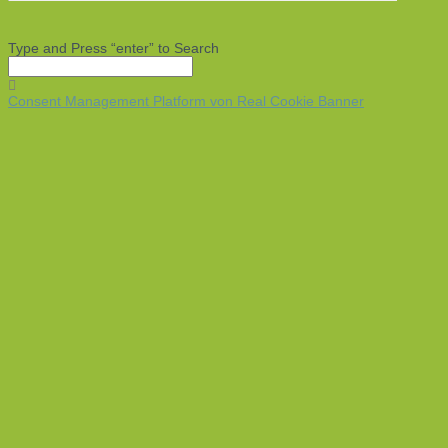
Type and Press “enter” to Search
Consent Management Platform von Real Cookie Banner