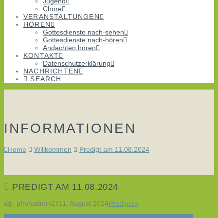
Jugend
Chöre
VERANSTALTUNGEN
HÖREN
Gottesdienste nach-sehen
Gottesdienste nach-hören
Andachten hören
KONTAKT
Datenschutzerklärung
NACHRICHTEN
SEARCH
INFORMATIONEN
Home
Willkommen
Predigt am 11.08.2024
PREDIGT AM 11.08.2024
wp_pfmhadmin17
11. August 2024
Predigten