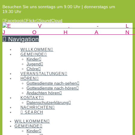
Besuchen Sie uns sonntags um 9.00 Uhr | donnerstags um
19.30 Uhr
Facebook
Flickr
SoundCloud
Navigation
WILLKOMMEN
GEMEINDE
Kinder
Jugend
Chöre
VERANSTALTUNGEN
HÖREN
Gottesdienste nach-sehen
Gottesdienste nach-hören
Andachten hören
KONTAKT
Datenschutzerklärung
NACHRICHTEN
SEARCH
WILLKOMMEN
GEMEINDE
Kinder