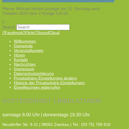
Pfarrer Michael Herbst predigte am 11. Sonntag nach
Trinitatis 2024 über 2.Könige 5,8-19.
Search
Facebook
Flickr
SoundCloud
Willkommen
Gemeinde
Veranstaltungen
Hören
Kontakt
Nachrichten
Impressum
Datenschutzerklärung
Privatsphäre-Einstellungen ändern
Historie der Privatsphäre-Einstellungen
Einwilligungen widerrufen
GOTTESDIENST | BIBELSTUNDE
sonntags 9.00 Uhr | donnerstags 19.30 Uhr
Neudörfler Str. 9-11 | 08062 Zwickau | Tel.: (03 75) 789 616