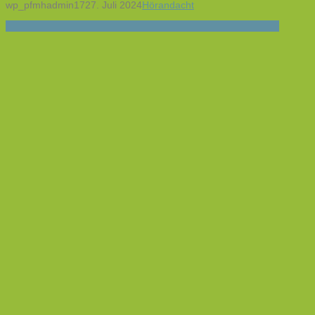
wp_pfmhadmin17
27. Juli 2024
Hörandacht