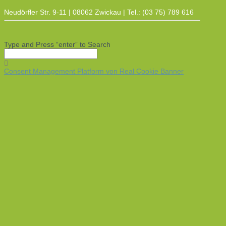
Neudörfler Str. 9-11 | 08062 Zwickau | Tel.: (03 75) 789 616
Type and Press “enter” to Search
Consent Management Platform von Real Cookie Banner