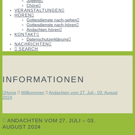
Jugend
Chöre
VERANSTALTUNGEN
HÖREN
Gottesdienste nach-sehen
Gottesdienste nach-hören
Andachten hören
KONTAKT
Datenschutzerklärung
NACHRICHTEN
SEARCH
INFORMATIONEN
Home
Willkommen
Andachten vom 27. Juli - 03. August
2024
ANDACHTEN VOM 27. JULI – 03.
AUGUST 2024