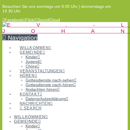
Besuchen Sie uns sonntags um 9.00 Uhr | donnerstags um
19.30 Uhr
Facebook
Flickr
SoundCloud
Navigation
WILLKOMMEN
GEMEINDE
Kinder
Jugend
Chöre
VERANSTALTUNGEN
HÖREN
Gottesdienste nach-sehen
Gottesdienste nach-hören
Andachten hören
KONTAKT
Datenschutzerklärung
NACHRICHTEN
SEARCH
WILLKOMMEN
GEMEINDE
Kinder