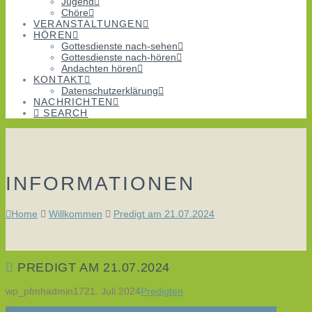
Jugend
Chöre
VERANSTALTUNGEN
HÖREN
Gottesdienste nach-sehen
Gottesdienste nach-hören
Andachten hören
KONTAKT
Datenschutzerklärung
NACHRICHTEN
SEARCH
INFORMATIONEN
Home
Willkommen
Predigt am 21.07.2024
PREDIGT AM 21.07.2024
wp_pfmhadmin17
21. Juli 2024
Predigten