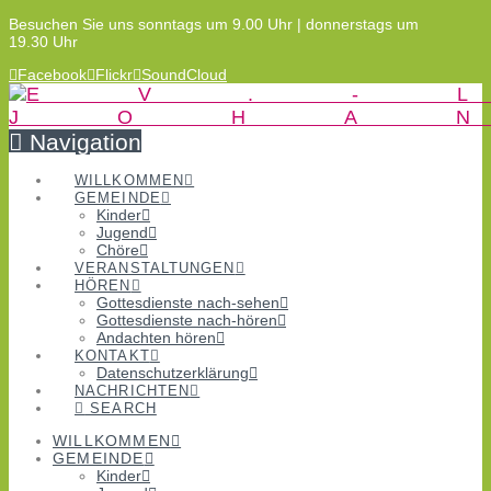
Besuchen Sie uns sonntags um 9.00 Uhr | donnerstags um
19.30 Uhr
Facebook
Flickr
SoundCloud
Navigation
WILLKOMMEN
GEMEINDE
Kinder
Jugend
Chöre
VERANSTALTUNGEN
HÖREN
Gottesdienste nach-sehen
Gottesdienste nach-hören
Andachten hören
KONTAKT
Datenschutzerklärung
NACHRICHTEN
SEARCH
WILLKOMMEN
GEMEINDE
Kinder