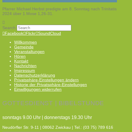
Pfarrer Michael Herbst predigte am 8. Sonntag nach Trinitatis
2024 über 1.Mose 1,26-31.
Search
Facebook
Flickr
SoundCloud
Willkommen
Gemeinde
Veranstaltungen
Hören
Kontakt
Nachrichten
Impressum
Datenschutzerklärung
Privatsphäre-Einstellungen ändern
Historie der Privatsphäre-Einstellungen
Einwilligungen widerrufen
GOTTESDIENST | BIBELSTUNDE
sonntags 9.00 Uhr | donnerstags 19.30 Uhr
Neudörfler Str. 9-11 | 08062 Zwickau | Tel.: (03 75) 789 616