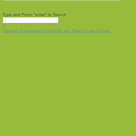
Type and Press “enter” to Search
Consent Management Platform von Real Cookie Banner