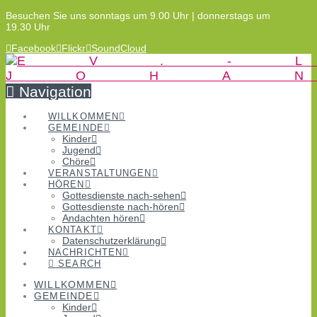
Besuchen Sie uns sonntags um 9.00 Uhr | donnerstags um
19.30 Uhr
Facebook
Flickr
SoundCloud
Navigation
WILLKOMMEN
GEMEINDE
Kinder
Jugend
Chöre
VERANSTALTUNGEN
HÖREN
Gottesdienste nach-sehen
Gottesdienste nach-hören
Andachten hören
KONTAKT
Datenschutzerklärung
NACHRICHTEN
SEARCH
WILLKOMMEN
GEMEINDE
Kinder