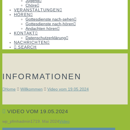
Jugend
Chöre
VERANSTALTUNGEN
HÖREN
Gottesdienste nach-sehen
Gottesdienste nach-hören
Andachten hören
KONTAKT
Datenschutzerklärung
NACHRICHTEN
SEARCH
INFORMATIONEN
Home
Willkommen
Video vom 19.05.2024
VIDEO VOM 19.05.2024
wp_pfmhadmin17
19. Mai 2024
Video