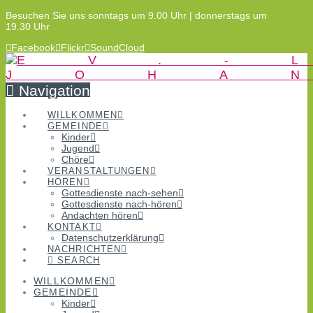
Besuchen Sie uns sonntags um 9.00 Uhr | donnerstags um
19.30 Uhr
Facebook
Flickr
SoundCloud
Navigation
WILLKOMMEN
GEMEINDE
Kinder
Jugend
Chöre
VERANSTALTUNGEN
HÖREN
Gottesdienste nach-sehen
Gottesdienste nach-hören
Andachten hören
KONTAKT
Datenschutzerklärung
NACHRICHTEN
SEARCH
WILLKOMMEN
GEMEINDE
Kinder