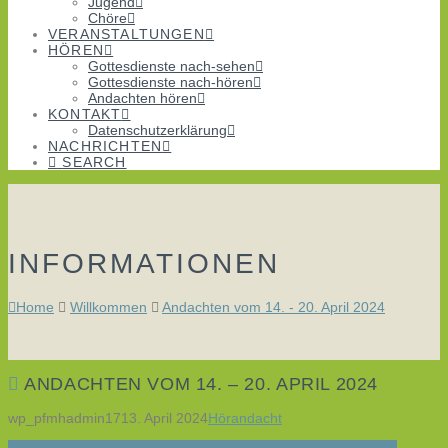
Jugend
Chöre
VERANSTALTUNGEN
HÖREN
Gottesdienste nach-sehen
Gottesdienste nach-hören
Andachten hören
KONTAKT
Datenschutzerklärung
NACHRICHTEN
SEARCH
INFORMATIONEN
Home
Willkommen
Andachten vom 14. - 20. April 2024
ANDACHTEN VOM 14. – 20. APRIL 2024
wp_pfmhadmin17
13. April 2024
Hörandacht