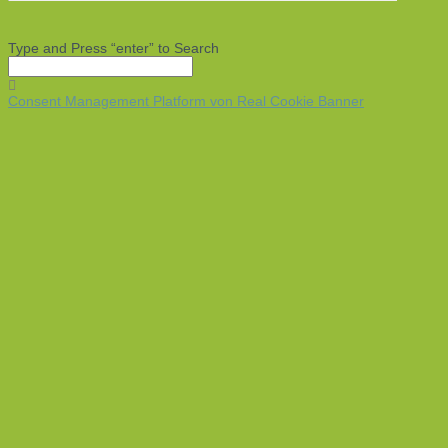
Type and Press “enter” to Search
Consent Management Platform von Real Cookie Banner