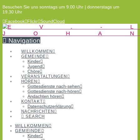
Besuchen Sie uns sonntags um 9.00 Uhr | donnerstags um
19.30 Uhr
Facebook
Flickr
SoundCloud
Navigation
WILLKOMMEN
GEMEINDE
Kinder
Jugend
Chöre
VERANSTALTUNGEN
HÖREN
Gottesdienste nach-sehen
Gottesdienste nach-hören
Andachten hören
KONTAKT
Datenschutzerklärung
NACHRICHTEN
SEARCH
WILLKOMMEN
GEMEINDE
Kinder