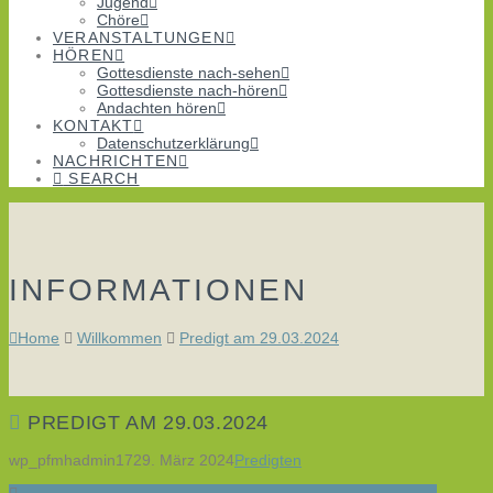
Jugend
Chöre
VERANSTALTUNGEN
HÖREN
Gottesdienste nach-sehen
Gottesdienste nach-hören
Andachten hören
KONTAKT
Datenschutzerklärung
NACHRICHTEN
SEARCH
INFORMATIONEN
Home
Willkommen
Predigt am 29.03.2024
PREDIGT AM 29.03.2024
wp_pfmhadmin17
29. März 2024
Predigten