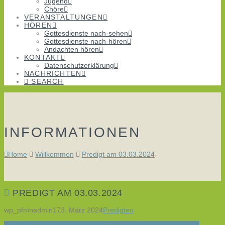
Jugend
Chöre
VERANSTALTUNGEN
HÖREN
Gottesdienste nach-sehen
Gottesdienste nach-hören
Andachten hören
KONTAKT
Datenschutzerklärung
NACHRICHTEN
SEARCH
INFORMATIONEN
Home
Willkommen
Predigt am 03.03.2024
PREDIGT AM 03.03.2024
wp_pfmhadmin17
3. März 2024
Predigten