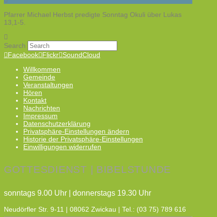
Pfarrer Michael Herbst predigte Sonntag Okuli über Lukas
13,1-5.
Search
Facebook
Flickr
SoundCloud
Willkommen
Gemeinde
Veranstaltungen
Hören
Kontakt
Nachrichten
Impressum
Datenschutzerklärung
Privatsphäre-Einstellungen ändern
Historie der Privatsphäre-Einstellungen
Einwilligungen widerrufen
GOTTESDIENST | BIBELSTUNDE
sonntags 9.00 Uhr | donnerstags 19.30 Uhr
Neudörfler Str. 9-11 | 08062 Zwickau | Tel.: (03 75) 789 616