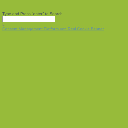
Type and Press “enter” to Search
Consent Management Platform von Real Cookie Banner