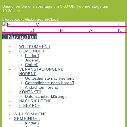
Besuchen Sie uns sonntags um 9.00 Uhr | donnerstags um
19.30 Uhr
Facebook
Flickr
SoundCloud
Navigation
WILLKOMMEN
GEMEINDE
Kinder
Jugend
Chöre
VERANSTALTUNGEN
HÖREN
Gottesdienste nach-sehen
Gottesdienste nach-hören
Andachten hören
KONTAKT
Datenschutzerklärung
NACHRICHTEN
SEARCH
WILLKOMMEN
GEMEINDE
Kinder