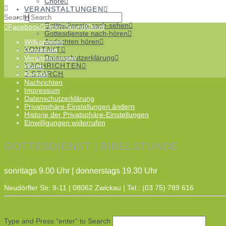
Chöre
VERANSTALTUNGEN
Search
HÖREN
Gottesdienste nach-sehen
Facebook
Flickr
SoundCloud
Gottesdienste nach-hören
Andachten hören
Willkommen
KONTAKT
Gemeinde
Datenschutzerklärung
Veranstaltungen
NACHRICHTEN
Hören
SEARCH
Kontakt
Nachrichten
Impressum
Datenschutzerklärung
Privatsphäre-Einstellungen ändern
Historie der Privatsphäre-Einstellungen
Einwilligungen widerrufen
GOTTESDIENST | BIBELSTUNDE
sonntags 9.00 Uhr | donnerstags 19.30 Uhr
Neudörfler Str. 9-11 | 08062 Zwickau | Tel.: (03 75) 789 616
Type and Press “enter” to Search