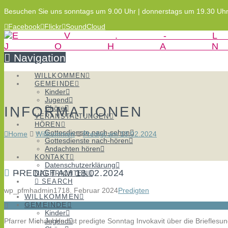
Besuchen Sie uns sonntags um 9.00 Uhr | donnerstags um 19.30 Uh
Facebook
Flickr
SoundCloud
Navigation
WILLKOMMEN
GEMEINDE
Kinder
Jugend
INFORMATIONEN
Chöre
VERANSTALTUNGEN
HÖREN
Gottesdienste nach-sehen
Home
Willkommen
Predigt am 18.02.2024
Gottesdienste nach-hören
Andachten hören
KONTAKT
Datenschutzerklärung
PREDIGT AM 18.02.2024
NACHRICHTEN
SEARCH
wp_pfmhadmin17
18. Februar 2024
Predigten
WILLKOMMEN
GEMEINDE
Kinder
Pfarrer Michael Herbst predigte Sonntag Invokavit über die Brieflesu
Jugend