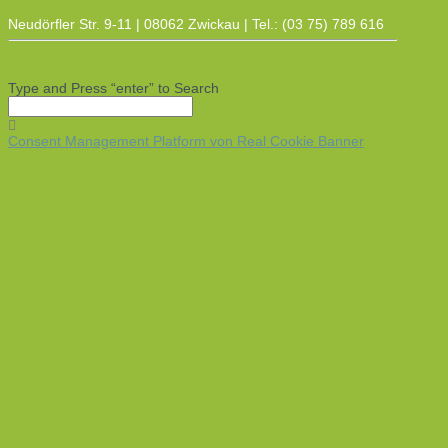
Neudörfler Str. 9-11 | 08062 Zwickau | Tel.: (03 75) 789 616
Type and Press “enter” to Search
Consent Management Platform von Real Cookie Banner