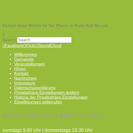
Es liest diese Woche für Sie Pfarrer in Ruhe Rolf Borszik.
Search
Facebook
Flickr
SoundCloud
Willkommen
Gemeinde
Veranstaltungen
Hören
Kontakt
Nachrichten
Impressum
Datenschutzerklärung
Privatsphäre-Einstellungen ändern
Historie der Privatsphäre-Einstellungen
Einwilligungen widerrufen
GOTTESDIENST | BIBELSTUNDE
sonntags 9.00 Uhr | donnerstags 19.30 Uhr