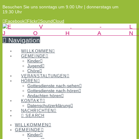
Besuchen Sie uns sonntags um 9.00 Uhr | donnerstags um
19.30 Uhr
Facebook
Flickr
SoundCloud
Navigation
WILLKOMMEN
GEMEINDE
Kinder
Jugend
Chöre
VERANSTALTUNGEN
HÖREN
Gottesdienste nach-sehen
Gottesdienste nach-hören
Andachten hören
KONTAKT
Datenschutzerklärung
NACHRICHTEN
SEARCH
WILLKOMMEN
GEMEINDE
Kinder