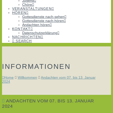
Jugend
Chöre
VERANSTALTUNGEN
HÖREN
Gottesdienste nach-sehen
Gottesdienste nach-hören
Andachten hören
KONTAKT
Datenschutzerklärung
NACHRICHTEN
SEARCH
INFORMATIONEN
Home
Willkommen
Andachten vom 07. bis 13. Januar
2024
ANDACHTEN VOM 07. BIS 13. JANUAR
2024