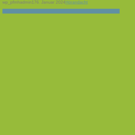
wp_pfmhadmin17
6. Januar 2024
Hörandacht