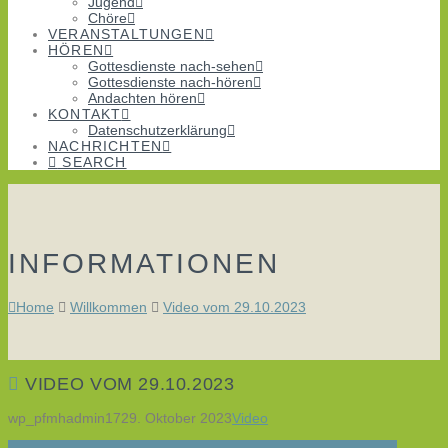
Jugend
Chöre
VERANSTALTUNGEN
HÖREN
Gottesdienste nach-sehen
Gottesdienste nach-hören
Andachten hören
KONTAKT
Datenschutzerklärung
NACHRICHTEN
SEARCH
INFORMATIONEN
Home
Willkommen
Video vom 29.10.2023
VIDEO VOM 29.10.2023
wp_pfmhadmin17
29. Oktober 2023
Video