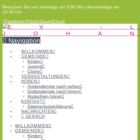
Besuchen Sie uns sonntags um 9.00 Uhr | donnerstags um
19.30 Uhr
Facebook
Flickr
SoundCloud
Navigation
WILLKOMMEN
GEMEINDE
Kinder
Jugend
Chöre
VERANSTALTUNGEN
HÖREN
Gottesdienste nach-sehen
Gottesdienste nach-hören
Andachten hören
KONTAKT
Datenschutzerklärung
NACHRICHTEN
SEARCH
WILLKOMMEN
GEMEINDE
Kinder