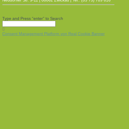
Neudörfler Str. 9-11 | 08062 Zwickau | Tel.: (03 75) 789 616
Type and Press “enter” to Search
Consent Management Platform von Real Cookie Banner