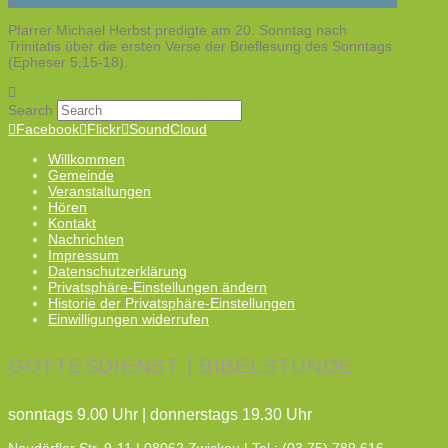
Pfarrer Michael Herbst predigte am 20. Sonntag nach
Trinitatis über die ersten Verse der Brieflesung des Sonntags
(Epheser 5,15-18).
Search
Facebook
Flickr
SoundCloud
Willkommen
Gemeinde
Veranstaltungen
Hören
Kontakt
Nachrichten
Impressum
Datenschutzerklärung
Privatsphäre-Einstellungen ändern
Historie der Privatsphäre-Einstellungen
Einwilligungen widerrufen
GOTTESDIENST | BIBELSTUNDE
sonntags 9.00 Uhr | donnerstags 19.30 Uhr