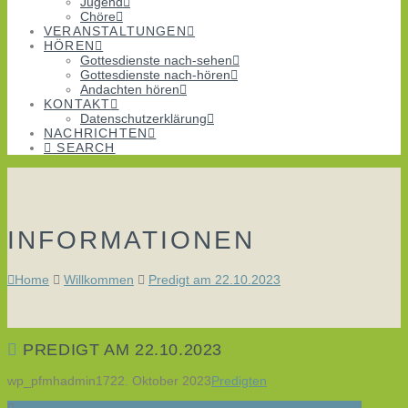
Jugend
Chöre
VERANSTALTUNGEN
HÖREN
Gottesdienste nach-sehen
Gottesdienste nach-hören
Andachten hören
KONTAKT
Datenschutzerklärung
NACHRICHTEN
SEARCH
INFORMATIONEN
Home
Willkommen
Predigt am 22.10.2023
PREDIGT AM 22.10.2023
wp_pfmhadmin17
22. Oktober 2023
Predigten