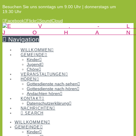
Besuchen Sie uns sonntags um 9.00 Uhr | donnerstags um
19.30 Uhr
Facebook
Flickr
SoundCloud
Navigation
WILLKOMMEN
GEMEINDE
Kinder
Jugend
Chöre
VERANSTALTUNGEN
HÖREN
Gottesdienste nach-sehen
Gottesdienste nach-hören
Andachten hören
KONTAKT
Datenschutzerklärung
NACHRICHTEN
SEARCH
WILLKOMMEN
GEMEINDE
Kinder