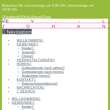
Besuchen Sie uns sonntags um 9.00 Uhr | donnerstags um
19.30 Uhr
Facebook
Flickr
SoundCloud
Navigation
WILLKOMMEN
GEMEINDE
Kinder
Jugend
Chöre
VERANSTALTUNGEN
HÖREN
Gottesdienste nach-sehen
Gottesdienste nach-hören
Andachten hören
KONTAKT
Datenschutzerklärung
NACHRICHTEN
SEARCH
WILLKOMMEN
GEMEINDE
Kinder