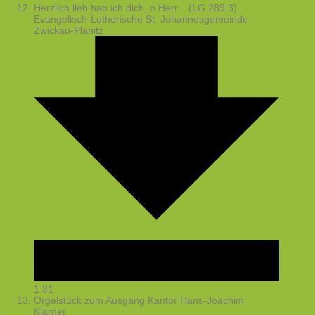
Herzlich lieb hab ich dich, o Herr... (LG 289,3)
Evangelisch-Lutherische St. Johannesgemeinde
Zwickau-Planitz
1:31
Orgelstück zum Ausgang
Kantor Hans-Joachim
Klärner