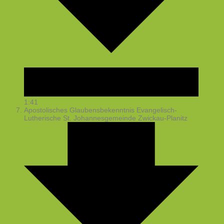
1:41
Apostolisches Glaubensbekenntnis
Evangelisch-
Lutherische St. Johannesgemeinde Zwickau-Planitz