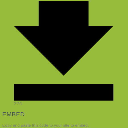
2:20
EMBED
Copy and paste this code to your site to embed.