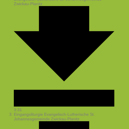
Zwickau-Planitz
3:31
Eingangsliturgie
Evangelisch-Lutherische St.
Johannesgemeinde Zwickau-Planitz