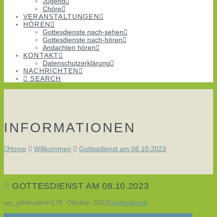
Jugend
Chöre
VERANSTALTUNGEN
HÖREN
Gottesdienste nach-sehen
Gottesdienste nach-hören
Andachten hören
KONTAKT
Datenschutzerklärung
NACHRICHTEN
SEARCH
INFORMATIONEN
Home
Willkommen
Gottesdienst am 08.10.2023
GOTTESDIENST AM 08.10.2023
wp_pfmhadmin17
8. Oktober 2023
Gottesdienst