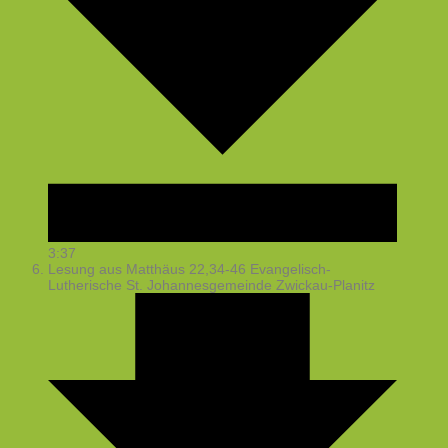
3:37
Lesung aus Matthäus 22,34-46
Evangelisch-
Lutherische St. Johannesgemeinde Zwickau-Planitz