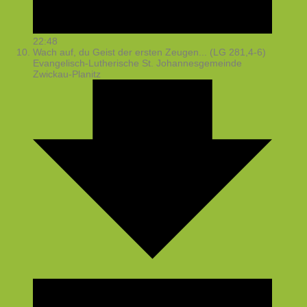
22:48
Wach auf, du Geist der ersten Zeugen... (LG 281,4-6)
Evangelisch-Lutherische St. Johannesgemeinde
Zwickau-Planitz