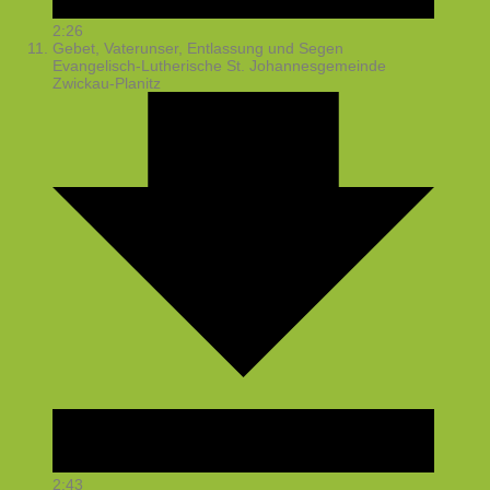
2:26
Gebet, Vaterunser, Entlassung und Segen
Evangelisch-Lutherische St. Johannesgemeinde
Zwickau-Planitz
2:43