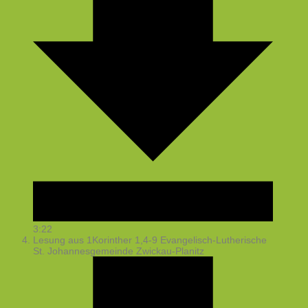
3:22
Lesung aus 1Korinther 1,4-9
Evangelisch-Lutherische
St. Johannesgemeinde Zwickau-Planitz