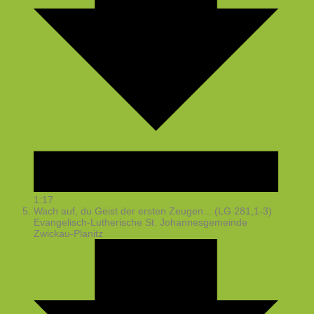
1:17
Wach auf, du Geist der ersten Zeugen... (LG 281,1-3)
Evangelisch-Lutherische St. Johannesgemeinde
Zwickau-Planitz