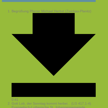
Begrüßung
Pfarrer Michael Herbst (Zwickau-Planitz)
0:41
Gott Lob, der Sonntag kommt herbei... (LG 417,1-4)
Evangelisch-Lutherische St. Johannesgemeinde