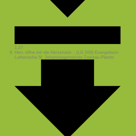
1:27
Herr, öffne mir die Herzenstür... (LG 209)
Evangelisch-
Lutherische St. Johannesgemeinde Zwickau-Planitz