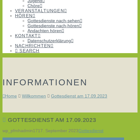
Jugend
Chöre
VERANSTALTUNGEN
HÖREN
Gottesdienste nach-sehen
Gottesdienste nach-hören
Andachten hören
KONTAKT
Datenschutzerklärung
NACHRICHTEN
SEARCH
INFORMATIONEN
Home
Willkommen
Gottesdienst am 17.09.2023
GOTTESDIENST AM 17.09.2023
wp_pfmhadmin17
17. September 2023
Gottesdienst