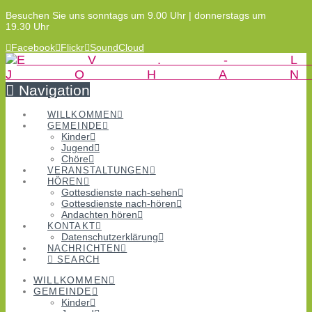
Besuchen Sie uns sonntags um 9.00 Uhr | donnerstags um
19.30 Uhr
Facebook
Flickr
SoundCloud
Navigation
WILLKOMMEN
GEMEINDE
Kinder
Jugend
Chöre
VERANSTALTUNGEN
HÖREN
Gottesdienste nach-sehen
Gottesdienste nach-hören
Andachten hören
KONTAKT
Datenschutzerklärung
NACHRICHTEN
SEARCH
WILLKOMMEN
GEMEINDE
Kinder