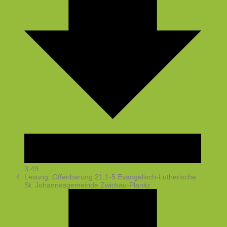
3:49
Lesung: Offenbarung 21,1-5
Evangelisch-Lutherische
St. Johannesgemeinde Zwickau-Planitz