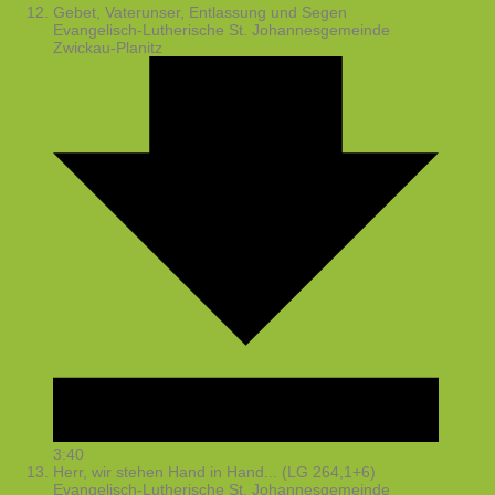
Gebet, Vaterunser, Entlassung und Segen
Evangelisch-Lutherische St. Johannesgemeinde
Zwickau-Planitz
3:40
Herr, wir stehen Hand in Hand... (LG 264,1+6)
Evangelisch-Lutherische St. Johannesgemeinde