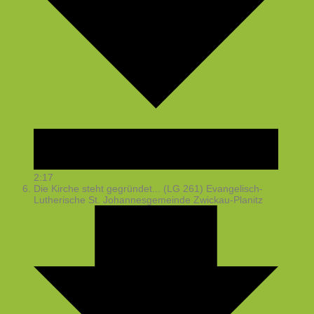
2:17
Die Kirche steht gegründet... (LG 261)
Evangelisch-
Lutherische St. Johannesgemeinde Zwickau-Planitz