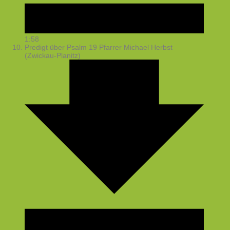
1:58
Predigt über Psalm 19
Pfarrer Michael Herbst
(Zwickau-Planitz)