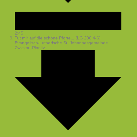
2:45
Tut mir auf die schöne Pforte... (LG 200,4-6)
Evangelisch-Lutherische St. Johannesgemeinde
Zwickau-Planitz