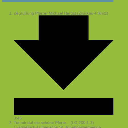
Begrüßung
Pfarrer Michael Herbst (Zwickau-Planitz)
0:46
Tut mir auf die schöne Pforte... (LG 200,1-3)
Evangelisch-Lutherische St. Johannesgemeinde