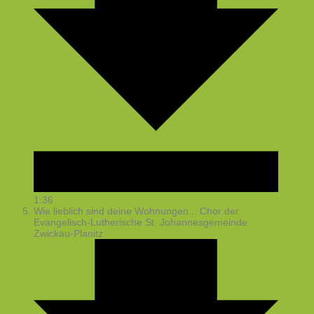
1:36
Wie lieblich sind deine Wohnungen...
Chor der
Evangelisch-Lutherische St. Johannesgemeinde
Zwickau-Planitz