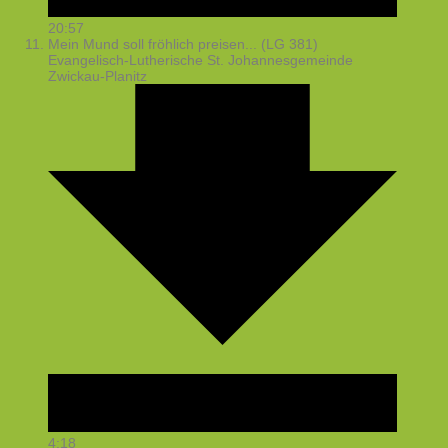
20:57
Mein Mund soll fröhlich preisen... (LG 381)
Evangelisch-Lutherische St. Johannesgemeinde
Zwickau-Planitz
4:18