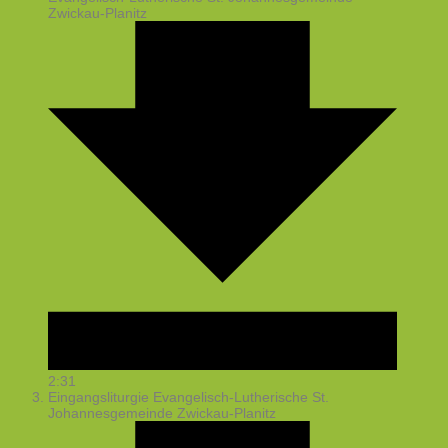
Zwickau-Planitz
2:31
Eingangsliturgie
Evangelisch-Lutherische St.
Johannesgemeinde Zwickau-Planitz