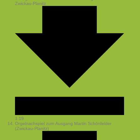
Zwickau-Planitz
1:19
Orgelnachspiel zum Ausgang
Martin Schönfelder
(Zwickau-Planitz)