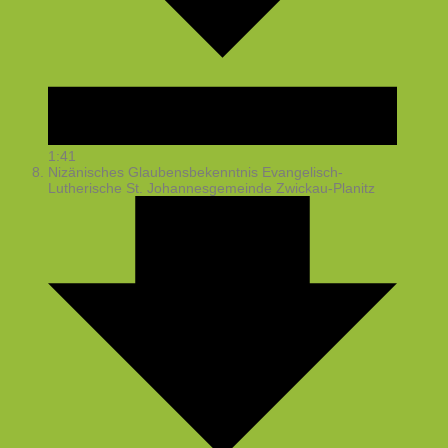
1:41
Nizänisches Glaubensbekenntnis
Evangelisch-
Lutherische St. Johannesgemeinde Zwickau-Planitz