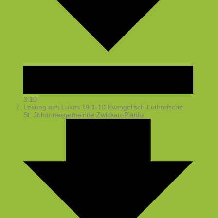
3:10
Lesung aus Lukas 19,1-10
Evangelisch-Lutherische
St. Johannesgemeinde Zwickau-Planitz