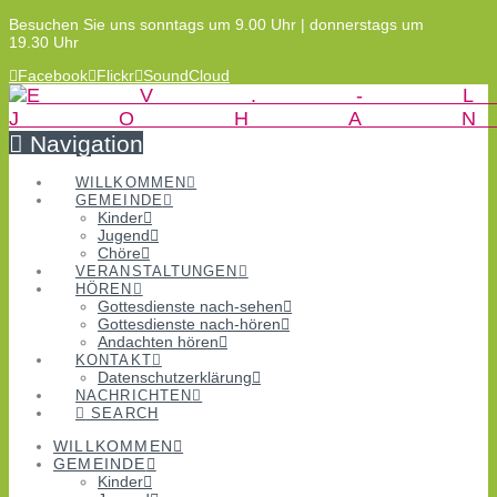
Besuchen Sie uns sonntags um 9.00 Uhr | donnerstags um
19.30 Uhr
Facebook
Flickr
SoundCloud
Navigation
WILLKOMMEN
GEMEINDE
Kinder
Jugend
Chöre
VERANSTALTUNGEN
HÖREN
Gottesdienste nach-sehen
Gottesdienste nach-hören
Andachten hören
KONTAKT
Datenschutzerklärung
NACHRICHTEN
SEARCH
WILLKOMMEN
GEMEINDE
Kinder