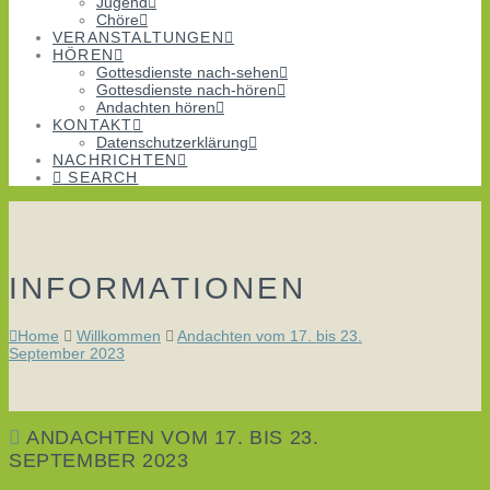
Jugend
Chöre
VERANSTALTUNGEN
HÖREN
Gottesdienste nach-sehen
Gottesdienste nach-hören
Andachten hören
KONTAKT
Datenschutzerklärung
NACHRICHTEN
SEARCH
INFORMATIONEN
Home
Willkommen
Andachten vom 17. bis 23.
September 2023
ANDACHTEN VOM 17. BIS 23.
SEPTEMBER 2023