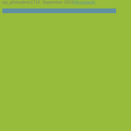
wp_pfmhadmin17
16. September 2023
Hörandacht