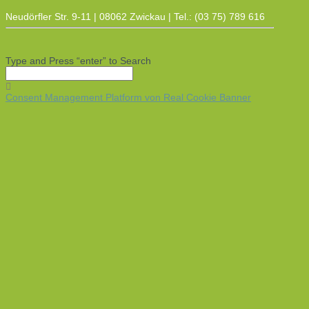
Neudörfler Str. 9-11 | 08062 Zwickau | Tel.: (03 75) 789 616
Type and Press “enter” to Search
Consent Management Platform von Real Cookie Banner