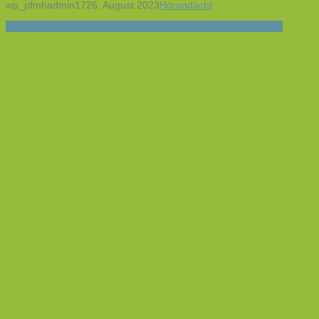
wp_pfmhadmin17
26. August 2023
Hörandacht