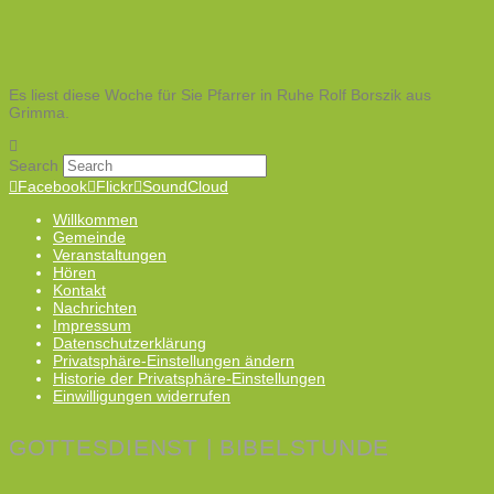
Es liest diese Woche für Sie Pfarrer in Ruhe Rolf Borszik aus
Grimma.
Search
Facebook
Flickr
SoundCloud
Willkommen
Gemeinde
Veranstaltungen
Hören
Kontakt
Nachrichten
Impressum
Datenschutzerklärung
Privatsphäre-Einstellungen ändern
Historie der Privatsphäre-Einstellungen
Einwilligungen widerrufen
GOTTESDIENST | BIBELSTUNDE