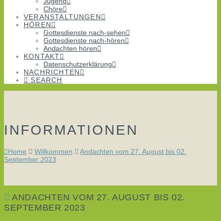
Jugend
Chöre
VERANSTALTUNGEN
HÖREN
Gottesdienste nach-sehen
Gottesdienste nach-hören
Andachten hören
KONTAKT
Datenschutzerklärung
NACHRICHTEN
SEARCH
INFORMATIONEN
Home
Willkommen
Andachten vom 27. August bis 02.
September 2023
ANDACHTEN VOM 27. AUGUST BIS 02.
SEPTEMBER 2023