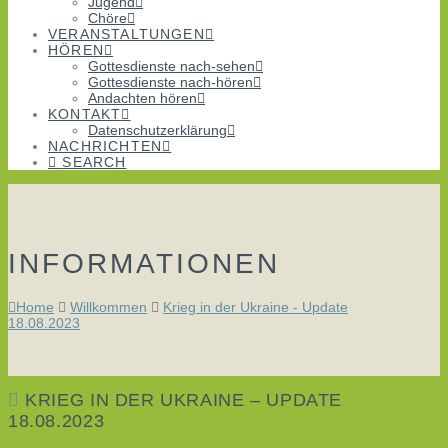
Jugend
Chöre
VERANSTALTUNGEN
HÖREN
Gottesdienste nach-sehen
Gottesdienste nach-hören
Andachten hören
KONTAKT
Datenschutzerklärung
NACHRICHTEN
SEARCH
INFORMATIONEN
Home
Willkommen
Krieg in der Ukraine - Update
18.08.2023
KRIEG IN DER UKRAINE – UPDATE
18.08.2023