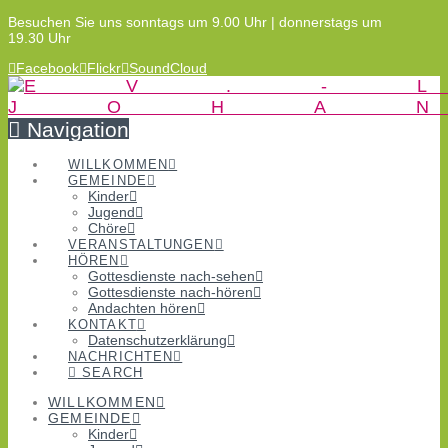
Besuchen Sie uns sonntags um 9.00 Uhr | donnerstags um
19.30 Uhr
Facebook
Flickr
SoundCloud
Navigation
WILLKOMMEN
GEMEINDE
Kinder
Jugend
Chöre
VERANSTALTUNGEN
HÖREN
Gottesdienste nach-sehen
Gottesdienste nach-hören
Andachten hören
KONTAKT
Datenschutzerklärung
NACHRICHTEN
SEARCH
WILLKOMMEN
GEMEINDE
Kinder