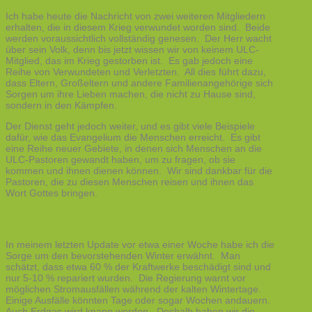
Ich habe heute die Nachricht von zwei weiteren Mitgliedern
erhalten, die in diesem Krieg verwundet worden sind. Beide
werden voraussichtlich vollständig genesen. Der Herr wacht
über sein Volk, denn bis jetzt wissen wir von keinem ULC-
Mitglied, das im Krieg gestorben ist. Es gab jedoch eine
Reihe von Verwundeten und Verletzten. All dies führt dazu,
dass Eltern, Großeltern und andere Familienangehörige sich
Sorgen um ihre Lieben machen, die nicht zu Hause sind,
sondern in den Kämpfen.
Der Dienst geht jedoch weiter, und es gibt viele Beispiele
dafür, wie das Evangelium die Menschen erreicht. Es gibt
eine Reihe neuer Gebiete, in denen sich Menschen an die
ULC-Pastoren gewandt haben, um zu fragen, ob sie
kommen und ihnen dienen können. Wir sind dankbar für die
Pastoren, die zu diesen Menschen reisen und ihnen das
Wort Gottes bringen.
In meinem letzten Update vor etwa einer Woche habe ich die
Sorge um den bevorstehenden Winter erwähnt. Man
schätzt, dass etwa 60 % der Kraftwerke beschädigt sind und
nur 5-10 % repariert wurden. Die Regierung warnt vor
möglichen Stromausfällen während der kalten Wintertage.
Einige Ausfälle könnten Tage oder sogar Wochen andauern.
Auch Erdgas wird knapp werden. Deshalb haben wir die