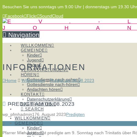
Besuchen Sie uns sonntags um 9.00 Uhr | donnerstags um 19.30 Uh
Facebook
Flickr
SoundCloud
Navigation
WILLKOMMEN
GEMEINDE
Kinder
Jugend
INFORMATIONEN
Chöre
VERANSTALTUNGEN
HÖREN
Gottesdienste nach-sehen
Home
Willkommen
Predigt am 06.08.2023
Gottesdienste nach-hören
Andachten hören
KONTAKT
Datenschutzerklärung
PREDIGT AM 06.08.2023
NACHRICHTEN
SEARCH
wp_pfmhadmin17
6. August 2023
Predigten
WILLKOMMEN
GEMEINDE
Kinder
Pfarrer Michael Herbst predigte am 9. Sonntag nach Trinitatis über 
Jugend