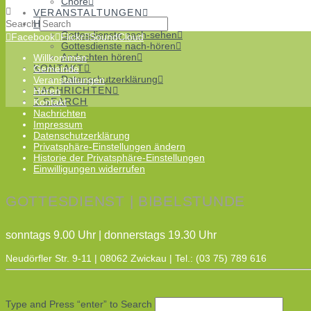
Chöre
VERANSTALTUNGEN
Search
HÖREN
Gottesdienste nach-sehen
Facebook
Flickr
SoundCloud
Gottesdienste nach-hören
Andachten hören
Willkommen
KONTAKT
Gemeinde
Datenschutzerklärung
Veranstaltungen
NACHRICHTEN
Hören
SEARCH
Kontakt
Nachrichten
Impressum
Datenschutzerklärung
Privatsphäre-Einstellungen ändern
Historie der Privatsphäre-Einstellungen
Einwilligungen widerrufen
GOTTESDIENST | BIBELSTUNDE
sonntags 9.00 Uhr | donnerstags 19.30 Uhr
Neudörfler Str. 9-11 | 08062 Zwickau | Tel.: (03 75) 789 616
Type and Press “enter” to Search